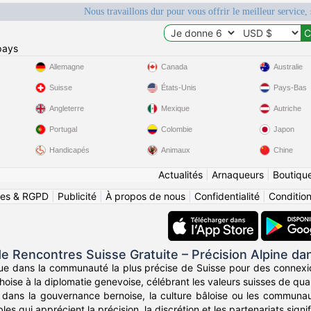
Nous travaillons dur pour vous offrir le meilleur service, 
pays
Allemagne
Canada
Australie
Suisse
États-Unis
Pays-Bas
Angleterre
Mexique
Autriche
Portugal
Colombie
Japon
Handicapés
Animaux
Chine
Actualités
|
Arnaqueurs
|
Boutiqu
ies & RGPD
|
Publicité
|
À propos de nous
|
Confidentialité
|
Conditions
e Rencontres Suisse Gratuite – Précision Alpine da
ue dans la communauté la plus précise de Suisse pour des connexion
choise à la diplomatie genevoise, célébrant les valeurs suisses de qualit
dans la gouvernance bernoise, la culture bâloise ou les communa
es qui apprécient la précision, la discrétion et les partenariats signifi