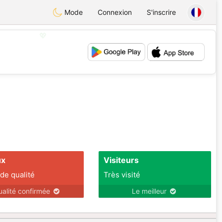
Mode
Connexion
S'inscrire
💖
💕
ux
Visiteurs
 de qualité
Très visité
ualité confirmée
Le meilleur