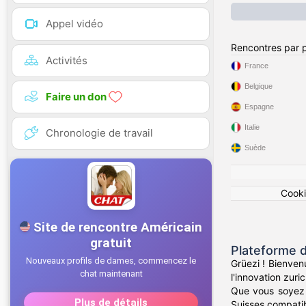
Appel vidéo
Rencontres par 
Activités
France
Belgique
Faire un don
Espagne
Italie
Chronologie de travail
Suède
Cook
Plateforme d
Grüezi ! Bienven
l'innovation zuri
Que vous soyez 
Suisses compatibl