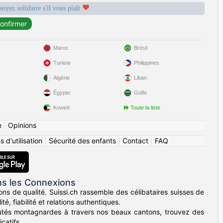
soyez solidaire s'il vous plaît
Maroc
Brésil
Tunisie
Philippines
Algérie
Liban
Égypte
Golfe
Koweït
Toute la liste
e
|
Opinions
 d'utilisation
|
Sécurité des enfants
|
Contact
|
FAQ
ns les Connexions
s de qualité. Suissi.ch rassemble des célibataires suisses de
é, fiabilité et relations authentiques.
utés montagnardes à travers nos beaux cantons, trouvez des
catifs.