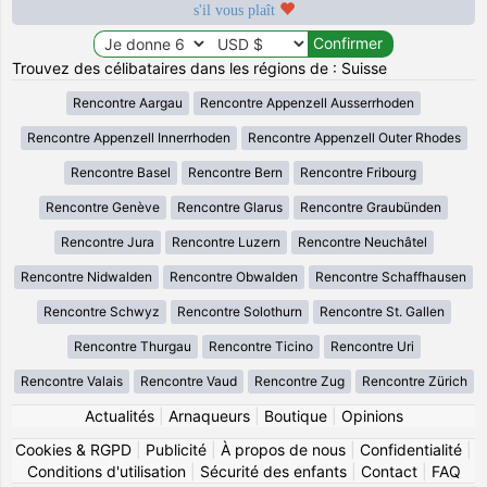
s'il vous plaît
Trouvez des célibataires dans les régions de : Suisse
Rencontre Aargau
Rencontre Appenzell Ausserrhoden
Rencontre Appenzell Innerrhoden
Rencontre Appenzell Outer Rhodes
Rencontre Basel
Rencontre Bern
Rencontre Fribourg
Rencontre Genève
Rencontre Glarus
Rencontre Graubünden
Rencontre Jura
Rencontre Luzern
Rencontre Neuchâtel
Rencontre Nidwalden
Rencontre Obwalden
Rencontre Schaffhausen
Rencontre Schwyz
Rencontre Solothurn
Rencontre St. Gallen
Rencontre Thurgau
Rencontre Ticino
Rencontre Uri
Rencontre Valais
Rencontre Vaud
Rencontre Zug
Rencontre Zürich
Actualités
|
Arnaqueurs
|
Boutique
|
Opinions
Cookies & RGPD
|
Publicité
|
À propos de nous
|
Confidentialité
|
Conditions d'utilisation
|
Sécurité des enfants
|
Contact
|
FAQ