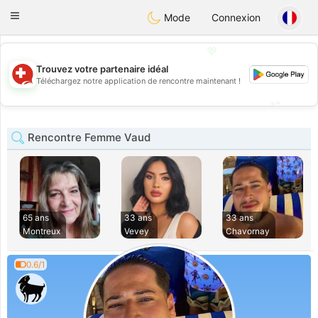
Suissi
Toggle
Mode
Connexion
navigation
💖
Trouvez votre partenaire idéal
💖
Téléchargez notre application de rencontre maintenant !
💕
💕
Rencontre Femme Vaud
65 ans
33 ans
33 ans
Montreux
Vevey
Chavornay
0.6/1