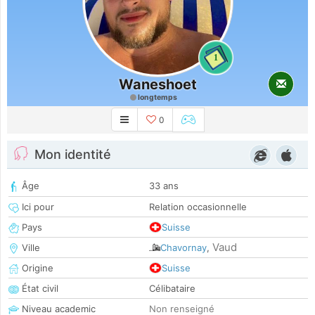
1
Waneshoet
longtemps
0
Mon identité
Âge
33 ans
Ici pour
Relation occasionnelle
Pays
Suisse
Vaud
Ville
Chavornay
,
Origine
Suisse
État civil
Célibataire
Niveau academic
Non renseigné