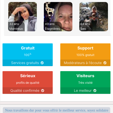
32 ans
49 ans
64 ans
Montreux
Étagnières
Bex
Gratuit
Support
%
100
100% gratuit
Services gratuits
Modérateurs à l'écoute
Sérieux
Visiteurs
profils de qualité
Très visité
Qualité confirmée
Le meilleur
Nous travaillons dur pour vous offrir le meilleur service, soyez solidaire