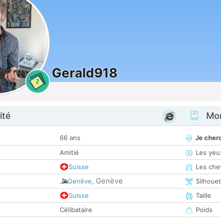
Gerald918
2
ité
Mon
66 ans
Je cher
Amitié
Les yeu
Suisse
Les che
Genève
Genève
,
Silhoue
Suisse
Taille
Célibataire
Poids