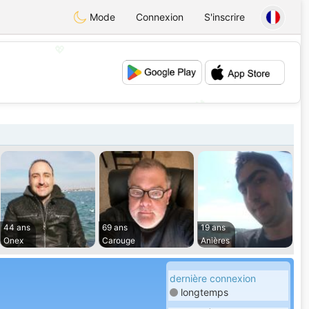
Mode
Connexion
S'inscrire
💖
💕
44 ans
69 ans
19 ans
Onex
Carouge
Anières
dernière connexion
longtemps