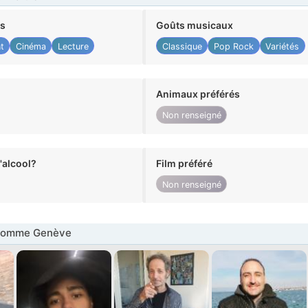
ts
Goûts musicaux
t
Cinéma
Lecture
Classique
Pop Rock
Variétés
Animaux préférés
Non renseigné
alcool?
Film préféré
Non renseigné
Homme Genève