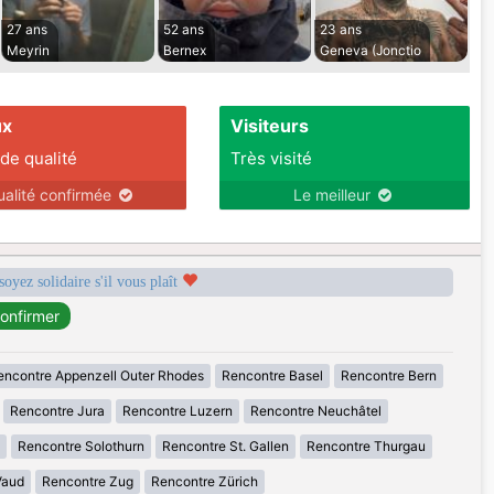
27 ans
52 ans
23 ans
Meyrin
Bernex
Geneva (Jonctio
ux
Visiteurs
 de qualité
Très visité
ualité confirmée
Le meilleur
soyez solidaire s'il vous plaît
encontre Appenzell Outer Rhodes
Rencontre Basel
Rencontre Bern
Rencontre Jura
Rencontre Luzern
Rencontre Neuchâtel
Rencontre Solothurn
Rencontre St. Gallen
Rencontre Thurgau
Vaud
Rencontre Zug
Rencontre Zürich