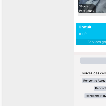
38 ans
Petit Lancy
Gratuit
%
100
Services gr
Trouvez des céli
Rencontre Aarga
Rencont
Rencontre Nid