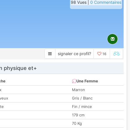
98 Vues |
0 Commentaires
signaler ce profil?
16
 physique et+
che
Une Femme
x
Marron
veux
Gris / Blanc
tte
Fin / mince
179 cm
70 Kg