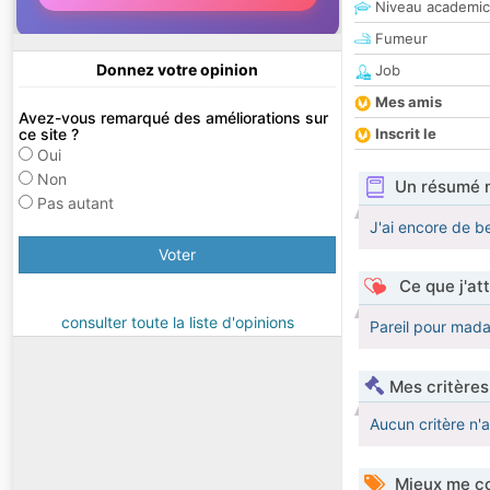
Niveau academic
Fumeur
Donnez votre opinion
Job
Mes amis
Avez-vous remarqué des améliorations sur
ce site ?
Inscrit le
Oui
Non
Un résumé 
Pas autant
J'ai encore de b
Voter
Ce que j'at
consulter toute la liste d'opinions
Pareil pour mada
Mes critères
Aucun critère n'
Mieux me co