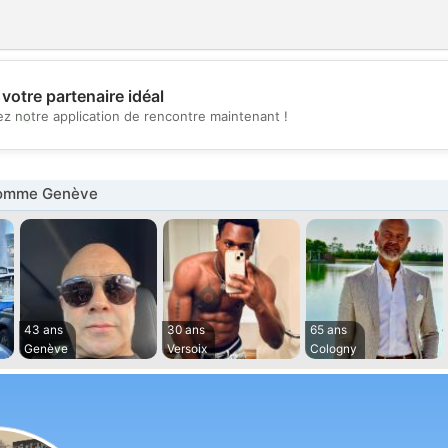
votre partenaire idéal
💖
z notre application de rencontre maintenant !
💕
omme Genève
43 ans
30 ans
65 ans
Genève
Versoix
Cologny