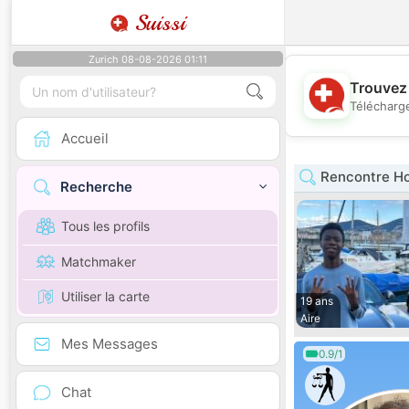
Suissi
Zurich 08-08-2026 01:11
Trouvez 
Télécharge
Accueil
Rencontre H
Recherche
Tous les profils
Matchmaker
Utiliser la carte
19 ans
Aire
Mes Messages
0.9/1
Chat