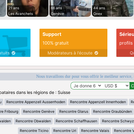
21 ans
66 ans
44 ans
Les Avanchets
Genève
Onex
Support
Série
100% gratuit
profils
atuits
Modérateurs à l'écoute
Q
Nous travaillons dur pour vous offrir le meilleur service, 
bataires dans les régions de : Suisse
u
Rencontre Appenzell Ausserrhoden
Rencontre Appenzell Innerrhoden
R
re Fribourg
Rencontre Genève
Rencontre Glarus
Rencontre Graubünden
walden
Rencontre Obwalden
Rencontre Schaffhausen
Rencontre Schwyz
Rencontre Ticino
Rencontre Uri
Rencontre Valais
Rencontre 