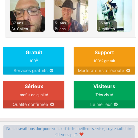
37 ans
51 ans
35 ans
St. Gallen
Buchs
Altstätten
Gratuit
Support
%
100
100% gratuit
Services gratuits
Modérateurs à l'écoute
Sérieux
Visiteurs
profils de qualité
Très visité
Qualité confirmée
Le meilleur
Nous travaillons dur pour vous offrir le meilleur service, soyez solidaire
s'il vous plaît