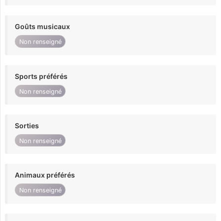
Goûts musicaux
Non renseigné
Sports préférés
Non renseigné
Sorties
Non renseigné
Animaux préférés
Non renseigné