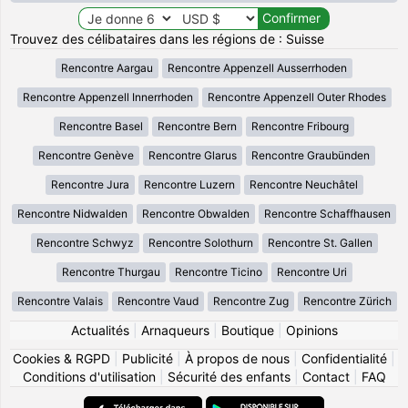
Trouvez des célibataires dans les régions de : Suisse
Rencontre Aargau
Rencontre Appenzell Ausserrhoden
Rencontre Appenzell Innerrhoden
Rencontre Appenzell Outer Rhodes
Rencontre Basel
Rencontre Bern
Rencontre Fribourg
Rencontre Genève
Rencontre Glarus
Rencontre Graubünden
Rencontre Jura
Rencontre Luzern
Rencontre Neuchâtel
Rencontre Nidwalden
Rencontre Obwalden
Rencontre Schaffhausen
Rencontre Schwyz
Rencontre Solothurn
Rencontre St. Gallen
Rencontre Thurgau
Rencontre Ticino
Rencontre Uri
Rencontre Valais
Rencontre Vaud
Rencontre Zug
Rencontre Zürich
Actualités
|
Arnaqueurs
|
Boutique
|
Opinions
Cookies & RGPD
|
Publicité
|
À propos de nous
|
Confidentialité
|
Conditions d'utilisation
|
Sécurité des enfants
|
Contact
|
FAQ