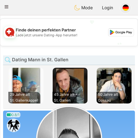
Suissi
Toggle
Mode
Login
navigation
💖
Finde deinen perfekten Partner
💖
Lade jetzt unsere Dating-App herunter!
💕
💕
Dating Mann in St. Gallen
29 Jahre alt
45 Jahre alt
50 Jahre alt
St. Gallenkappel
St. Gallen
Gossau
0.8/1