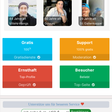
44 Jahre alt
50 Jahre alt
29 Jahre alt
Vilters-Wangs
Gossau
St. Gallenkappe
Gratis
Support
%
100
100% gratis
Gratisdienste
Moderation
Ernsthaft
Besucher
Top-Profile
Beliebt
Geprüft
Top-Seite
Unterstütze uns für besseren Service