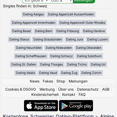
Singles finden in: Schweiz
Dating Aargau
Dating Appenzell Ausserrhoden
Dating Appenzell Innerrhoden
Dating Appenzell Outer Rhodes
Dating Basel
Dating Bern
Dating Fribourg
Dating Genève
Dating Glarus
Dating Graubünden
Dating Jura
Dating Luzern
Dating Neuchâtel
Dating Nidwalden
Dating Obwalden
Dating Schaffhausen
Dating Schwyz
Dating Solothurn
Dating St. Gallen
Dating Thurgau
Dating Ticino
Dating Uri
Dating Valais
Dating Vaud
Dating Zug
Dating Zürich
News
|
Fakes
|
Shop
|
Meinungen
Cookies & DSGVO
|
Werbung
|
Über uns
|
Datenschutz
|
AGB
|
Kindersicherheit
|
Kontakt
|
FAQ
Kostenlose Schweizer Dating-Plattform – Alpine