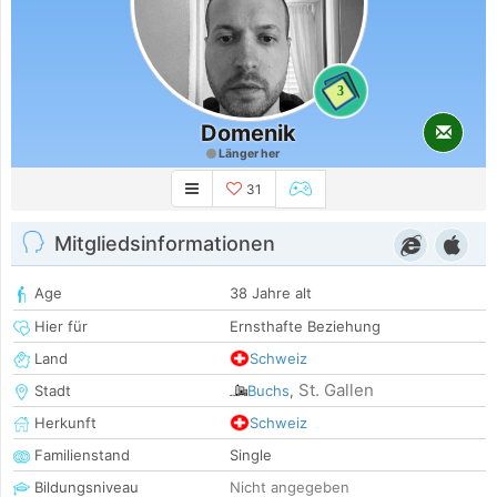
3
Domenik
Länger her
31
Mitgliedsinformationen
Age
38 Jahre alt
Hier für
Ernsthafte Beziehung
Land
Schweiz
St. Gallen
Stadt
Buchs
,
Herkunft
Schweiz
Familienstand
Single
Bildungsniveau
Nicht angegeben