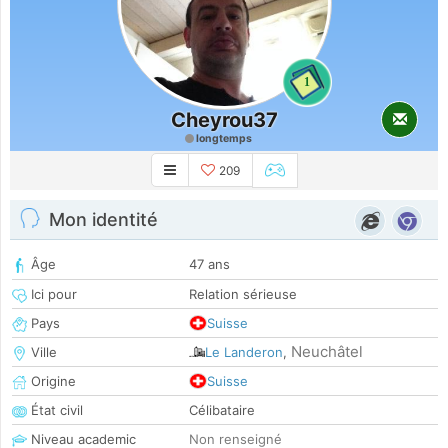
1
Cheyrou37
longtemps
209
Mon identité
Âge
47 ans
Ici pour
Relation sérieuse
Pays
Suisse
Neuchâtel
Ville
Le Landeron
,
Origine
Suisse
État civil
Célibataire
Niveau academic
Non renseigné