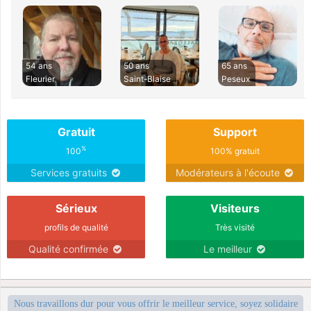
54 ans
50 ans
65 ans
Fleurier
Saint-Blaise
Peseux
Gratuit
Support
%
100
100% gratuit
Services gratuits
Modérateurs à l'écoute
Sérieux
Visiteurs
profils de qualité
Très visité
Qualité confirmée
Le meilleur
Nous travaillons dur pour vous offrir le meilleur service, soyez solidaire