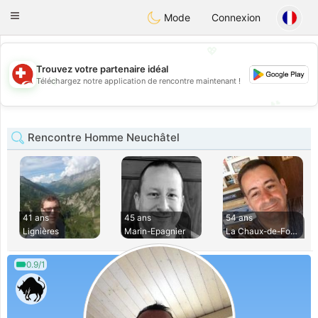
Suissi
Toggle
Mode
Connexion
navigation
💖
Trouvez votre partenaire idéal
💖
Téléchargez notre application de rencontre maintenant !
💕
💕
Rencontre Homme Neuchâtel
41 ans
45 ans
54 ans
Lignières
Marin-Epagnier
La Chaux-de-Fonds
0.9/1