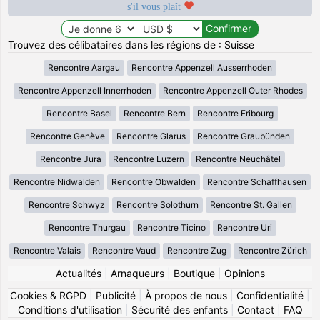
s'il vous plaît
Trouvez des célibataires dans les régions de : Suisse
Rencontre Aargau
Rencontre Appenzell Ausserrhoden
Rencontre Appenzell Innerrhoden
Rencontre Appenzell Outer Rhodes
Rencontre Basel
Rencontre Bern
Rencontre Fribourg
Rencontre Genève
Rencontre Glarus
Rencontre Graubünden
Rencontre Jura
Rencontre Luzern
Rencontre Neuchâtel
Rencontre Nidwalden
Rencontre Obwalden
Rencontre Schaffhausen
Rencontre Schwyz
Rencontre Solothurn
Rencontre St. Gallen
Rencontre Thurgau
Rencontre Ticino
Rencontre Uri
Rencontre Valais
Rencontre Vaud
Rencontre Zug
Rencontre Zürich
Actualités
|
Arnaqueurs
|
Boutique
|
Opinions
Cookies & RGPD
|
Publicité
|
À propos de nous
|
Confidentialité
|
Conditions d'utilisation
|
Sécurité des enfants
|
Contact
|
FAQ