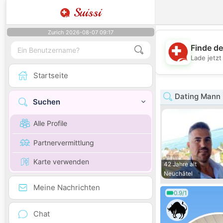
Suissi
Zurich 2026-08-07 09:17
Finde de
Lade jetz
Startseite
Dating Mann 
Suchen
Alle Profile
Partnervermittlung
Karte verwenden
42 Jahre alt
Neuchâtel
Meine Nachrichten
0.9/1
Chat