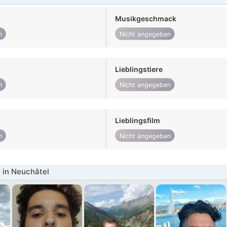
Musikgeschmack
n
Nicht angegeben
Lieblingstiere
n
Nicht angegeben
Lieblingsfilm
n
Nicht angegeben
 in Neuchâtel