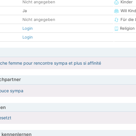
Nicht angegeben
Kinder
Ja
Will Kin
Nicht angegeben
Für die
Login
Religion
Login
rche femme pour rencontre sympa et plus si affinité
hpartner
douce sympa
ien
esetzt
 kennenlernen