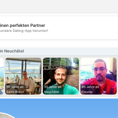
inen perfekten Partner
💖
t unsere Dating-App herunter!
💕
in Neuchâtel
50 Jahre alt
36 Jahre alt
35 Jahre alt
Saint-Blaise
Neuchâtel
Fleurier