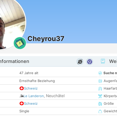
Cheyrou37
1
informationen
Wei
47 Jahre alt
Suche 
Ernsthafte Beziehung
Augenf
Schweiz
Haarfar
Neuchâtel
Le Landeron
,
Körperb
Schweiz
Größe
Single
Gewich