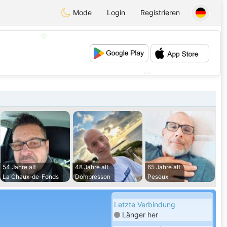
Mode
Login
Registrieren
💖
💕
54 Jahre alt
48 Jahre alt
65 Jahre alt
La Chaux-de-Fonds
Dombresson
Peseux
Letzte Verbindung
Länger her