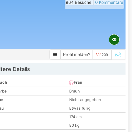
964 Besuche |
0 Kommentare
Profil melden?
209
tere Details
nach
Frau
arbe
Braun
be
Nicht angegeben
au
Etwas füllig
174 cm
t
80 kg