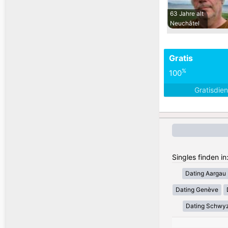
63 Jahre alt
Neuchâtel
Gratis
%
100
Gratisdie
Singles finden i
Dating Aargau
Dating Genève
Dating Schwy