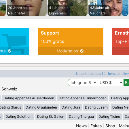
20 Jahre alt
41 Jahre alt
43 Jahre alt
Neuchâtel
Lignières
Neuchâtel
Support
Ernsth
100% gratis
Top-Pr
nste
Moderation
Unterstütze uns für besseren Se
n: Schweiz
Dating Appenzell Ausserrhoden
Dating Appenzell Innerrhoden
Dating App
Dating Glarus
Dating Graubünden
Dating Jura
Dating Luzern
Dating Ne
z
Dating Solothurn
Dating St. Gallen
Dating Thurgau
Dating Ticino
Da
News
|
Fakes
|
Shop
|
Mein