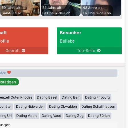
50 Jahre alt
54 Jahre alt
48 Jahre alt
Saint-Blaise
La Chaux-de-Fon
La Chaux-de-Fon
aft
Besucher
ofile
Beliebt
Geprüft
Top-Seite
rvice
enzell Outer Rhodes
Dating Basel
Dating Bern
Dating Fribourg
uchâtel
Dating Nidwalden
Dating Obwalden
Dating Schaffhausen
ting Uri
Dating Valais
Dating Vaud
Dating Zug
Dating Zürich
ungen