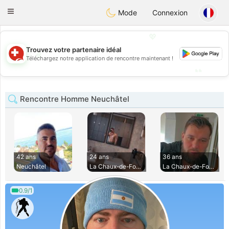
Suissi
Toggle
Mode
Connexion
navigation
💖
Trouvez votre partenaire idéal
💖
Téléchargez notre application de rencontre maintenant !
💕
💕
Rencontre Homme Neuchâtel
42 ans
24 ans
36 ans
Neuchâtel
La Chaux-de-Fonds
La Chaux-de-Fonds
0.9/1