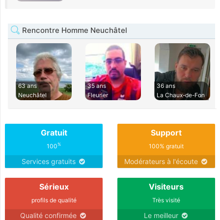
Rencontre Homme Neuchâtel
63 ans
35 ans
36 ans
Neuchâtel
Fleurier
La Chaux-de-Fon
Gratuit
Support
%
100
100% gratuit
Services gratuits
Modérateurs à l'écoute
Sérieux
Visiteurs
profils de qualité
Très visité
Qualité confirmée
Le meilleur