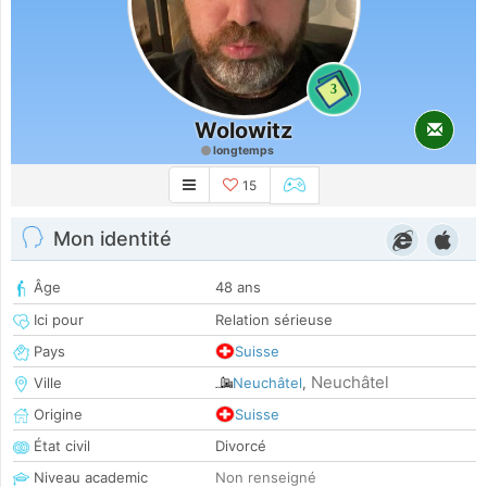
3
Wolowitz
longtemps
15
Mon identité
Âge
48 ans
Ici pour
Relation sérieuse
Pays
Suisse
Neuchâtel
Ville
Neuchâtel
,
Origine
Suisse
État civil
Divorcé
Niveau academic
Non renseigné