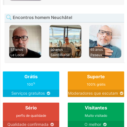
Encontros homem Neuchâtel
57 anos
50 anos
65 anos
Le Locle
Saint-Blaise
Peseux
Grátis
Suporte
%
100
100% grátis
Serviços gratuitos
Moderadores que escutam
Sério
Visitantes
perfis de qualidade
Muito visitado
Qualidade confirmada
O melhor