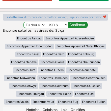
Trabalhamos duro para dar o melhor serviço, seja solidário por favor
Encontre solteiros nas áreas de: Suíça
Encontros Aargau
Encontros Appenzell Ausserrhoden
Encontros Appenzell Innerrhoden
Encontros Appenzell Outer Rhodes
Encontros Basel
Encontros Bern
Encontros Fribourg
Encontros Genève
Encontros Glarus
Encontros Graubünden
Encontros Jura
Encontros Luzern
Encontros Neuchâtel
Encontros Nidwalden
Encontros Obwalden
Encontros Schaffhausen
Encontros Schwyz
Encontros Solothurn
Encontros St. Gallen
Encontros Thurgau
Encontros Ticino
Encontros Uri
Encontros Valais
Encontros Vaud
Encontros Zug
Encontros Zürich
Notícias
|
Golpistas
|
Loja
|
Opiniões