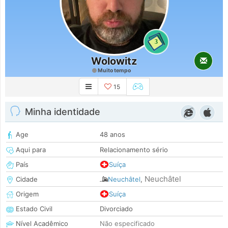
3
Wolowitz
Muito tempo
15
Minha identidade
Age
48 anos
Aqui para
Relacionamento sério
País
Suíça
Neuchâtel
Cidade
Neuchâtel
,
Origem
Suíça
Estado Civil
Divorciado
Nível Acadêmico
Não especificado