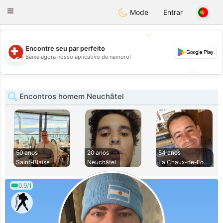
Suissi
Toggle
Mode
Entrar
navigation
💖
Encontre seu par perfeito
💖
Baixe agora nosso aplicativo de namoro!
💕
💕
Encontros homem Neuchâtel
50 anos
20 anos
54 anos
Saint-Blaise
Neuchâtel
La Chaux-de-Fonds
0.9/1