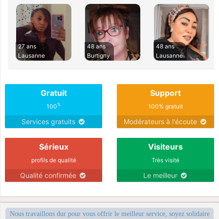
27 ans
48 ans
48 ans
Lausanne
Burtigny
Lausanne
Gratuit
Support
%
100
100% gratuit
Services gratuits
Modérateurs à l'écoute
Sérieux
Visiteurs
profils de qualité
Très visité
Qualité confirmée
Le meilleur
Nous travaillons dur pour vous offrir le meilleur service, soyez solidaire