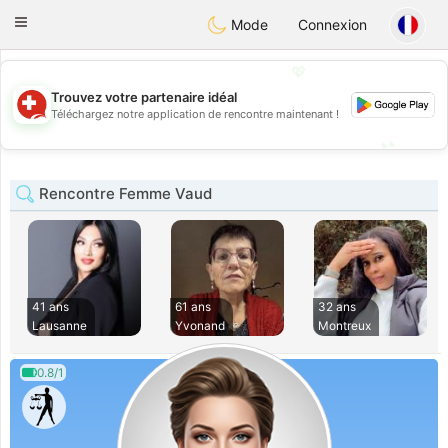
Suissi
Toggle
Mode
Connexion
navigation
💖
Trouvez votre partenaire idéal
💖
Téléchargez notre application de rencontre maintenant !
💕
💕
Rencontre Femme Vaud
41 ans
61 ans
32 ans
Lausanne
Yvonand
Montreux
0.8/1