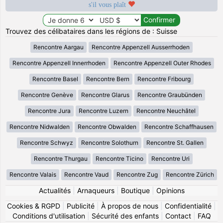
s'il vous plaît
Trouvez des célibataires dans les régions de : Suisse
Rencontre Aargau
Rencontre Appenzell Ausserrhoden
Rencontre Appenzell Innerrhoden
Rencontre Appenzell Outer Rhodes
Rencontre Basel
Rencontre Bern
Rencontre Fribourg
Rencontre Genève
Rencontre Glarus
Rencontre Graubünden
Rencontre Jura
Rencontre Luzern
Rencontre Neuchâtel
Rencontre Nidwalden
Rencontre Obwalden
Rencontre Schaffhausen
Rencontre Schwyz
Rencontre Solothurn
Rencontre St. Gallen
Rencontre Thurgau
Rencontre Ticino
Rencontre Uri
Rencontre Valais
Rencontre Vaud
Rencontre Zug
Rencontre Zürich
Actualités
|
Arnaqueurs
|
Boutique
|
Opinions
Cookies & RGPD
|
Publicité
|
À propos de nous
|
Confidentialité
|
Conditions d'utilisation
|
Sécurité des enfants
|
Contact
|
FAQ