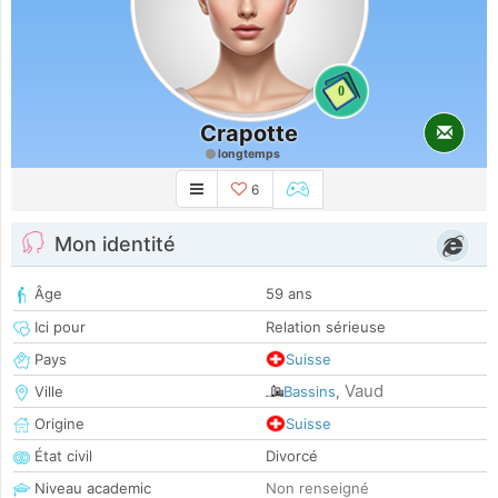
0
Crapotte
longtemps
6
Mon identité
Âge
59 ans
Ici pour
Relation sérieuse
Pays
Suisse
Vaud
Ville
Bassins
,
Origine
Suisse
État civil
Divorcé
Niveau academic
Non renseigné