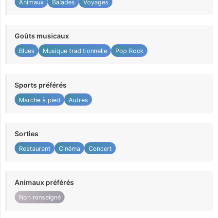
Animaux
Balades
Voyages
Goûts musicaux
Blues
Musique traditionnelle
Pop Rock
Sports préférés
Marche à pied
Autres
Sorties
Restaurant
Cinéma
Concert
Animaux préférés
Non renseigné