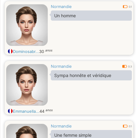
Normandie
0.1
Un homme
anos
Dominosabr...
30
Normandie
0.3
Sympa honnête et véridique
anos
Emmanuella...
44
Normandie
0.1
Une femme simple