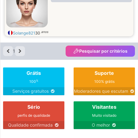
anos
Solange821
30
1
Pesquisar por critérios
Grátis
Suporte
%
100
100% grátis
Serviços gratuitos
Moderadores que escutam
Sério
Visitantes
perfis de qualidade
Muito visitado
Qualidade confirmada
O melhor