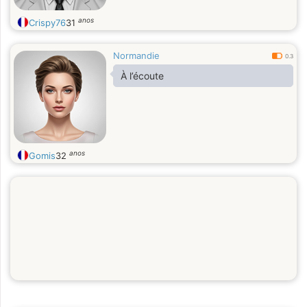
anos
Crispy76
31
Normandie
0.3
À l’écoute
anos
Gomis
32