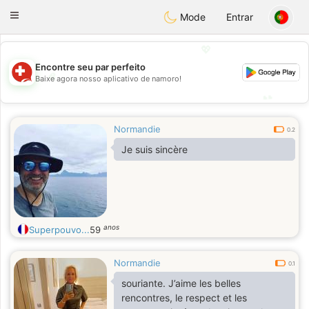
Suissi
Toggle
Mode
Entrar
navigation
💖
Encontre seu par perfeito
💖
Baixe agora nosso aplicativo de namoro!
💕
💕
Normandie
0.2
Je suis sincère
anos
Superpouvo...
59
Normandie
0.1
souriante. J’aime les belles
rencontres, le respect et les