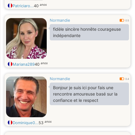
anos
Patriciaro...
40
Normandie
0.5
fidèle sincère honnête courageuse
indépendante
anos
Mariana289
40
Normandie
0.4
Bonjour je suis ici pour fais une
rencontre amoureuse basé sur la
confiance et le respect
anos
Dominique0...
53