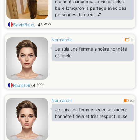
moments sincères. La vie est plus
belle lorsqu’on la partage avec des
personnes de cœur. 💕
anos
SylvieBouc...
43
Normandie
0.1
Je suis une femme sincère honnête
et fidèle
anos
Raulet09
34
Normandie
0.3
Je suis une femme sérieuse sincère
honnête fidèle et très respectueuse