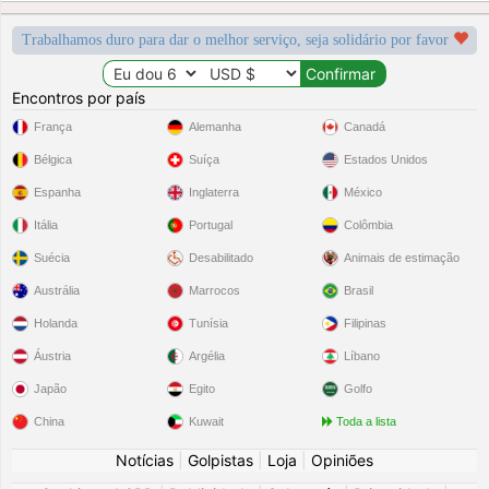
Trabalhamos duro para dar o melhor serviço, seja solidário por favor
Encontros por país
França
Alemanha
Canadá
Bélgica
Suíça
Estados Unidos
Espanha
Inglaterra
México
Itália
Portugal
Colômbia
Suécia
Desabilitado
Animais de estimação
Austrália
Marrocos
Brasil
Holanda
Tunísia
Filipinas
Áustria
Argélia
Líbano
Japão
Egito
Golfo
China
Kuwait
Toda a lista
Notícias
|
Golpistas
|
Loja
|
Opiniões