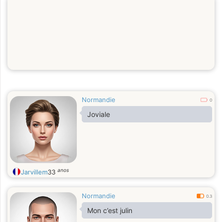
Normandie
0
Joviale
anos
Jarvillem
33
Normandie
0.3
Mon c’est julin