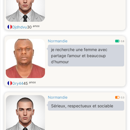
anos
Djdhdvu
30
Normandie
0.8
je recherche une femme avec
partage l’amour et beaucoup
d’humour
anos
Gry44
45
Normandie
0.3
Sérieux, respectueux et sociable