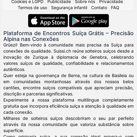
Cookies e LGPD
|
Publicidade
|
Sobre nós
|
Privacidade
|
Termos de uso
|
Segurança infantil
|
Contato
|
FAQ
Plataforma de Encontros Suíça Grátis – Precisão
Alpina nas Conexões
Grüezi! Bem-vindo à comunidade mais precisa da Suíça para
conexões de qualidade. Suissi.ch reúne solteiros suíços desde a
inovação de Zurique à diplomacia de Genebra, celebrando
valores suíços de qualidade, confiabilidade e relacionamentos
autênticos.
Quer esteja na governança de Berna, na cultura de Basileia ou
em comunidades montanhosas através dos nossos belos
cantões, encontre suíços compatíveis que apreciam precisão,
discrição e parcerias significativas.
Experimente a nossa plataforma multilingue completamente
gratuita que incorpora eficiência suíça e atenção à qualidade em
cada conexão.
Milhares de solteiros suíços descobriram o seu par perfeito
através da nossa comunidade que valoriza substância sobre
superfície.
Como relojoaria suíça, a sua conexão ideal espera-o com