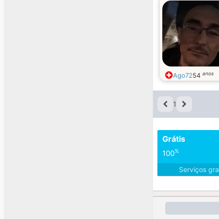
anos
Ago72
54
1
Grátis
%
100
Serviços gra