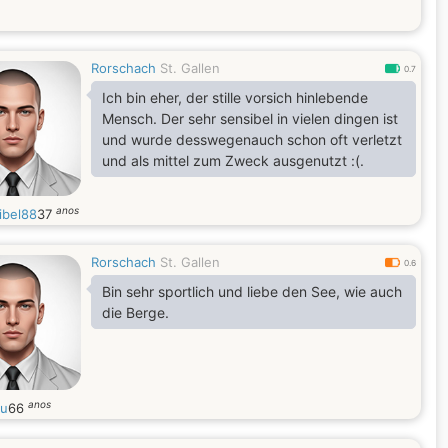
Rorschach
St. Gallen
0.7
Ich bin eher, der stille vorsich hinlebende
Mensch. Der sehr sensibel in vielen dingen ist
und wurde desswegenauch schon oft verletzt
und als mittel zum Zweck ausgenutzt :(.
anos
ibel88
37
Rorschach
St. Gallen
0.6
Bin sehr sportlich und liebe den See, wie auch
die Berge.
anos
au
66