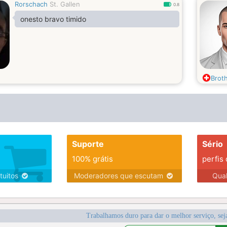
Rorschach
St. Gallen
0.8
onesto bravo timido
Broth
Suporte
Sério
100% grátis
perfis
tuitos
Moderadores que escutam
Qua
Trabalhamos duro para dar o melhor serviço, sej