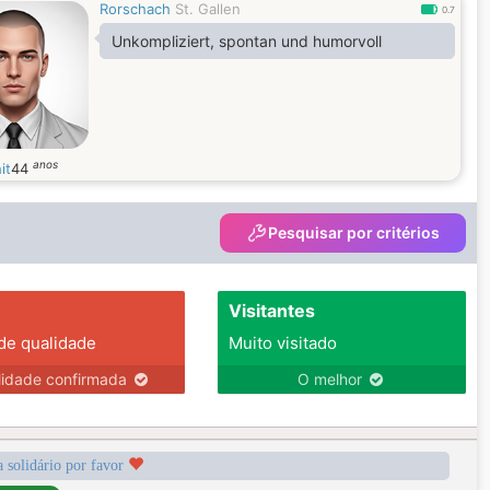
Rorschach
St. Gallen
0.7
Unkompliziert, spontan und humorvoll
anos
it
44
Pesquisar por critérios
Visitantes
 de qualidade
Muito visitado
lidade confirmada
O melhor
a solidário por favor