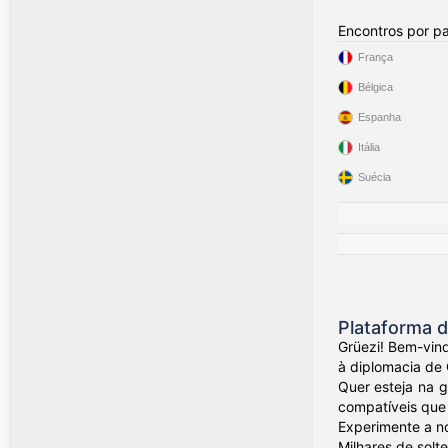
Encontros por pa
França
Bélgica
Espanha
Itália
Suécia
Plataforma d
Grüezi! Bem-vind
à diplomacia de 
Quer esteja na 
compatíveis que 
Experimente a no
Milhares de solt