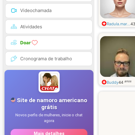
Videochamada
Radula.mar...
4
Atividades
Doar
Cronograma de trabalho
anos
Buddy
44