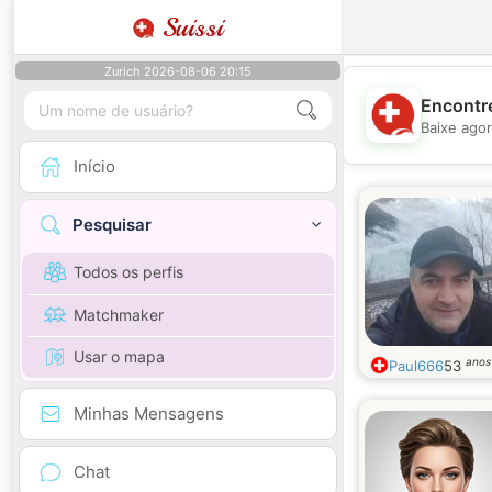
Suissi
Zurich 2026-08-06 20:15
Encontre
Baixe agor
Início
Pesquisar
Todos os perfis
Matchmaker
Usar o mapa
anos
Paul666
53
Minhas Mensagens
Chat