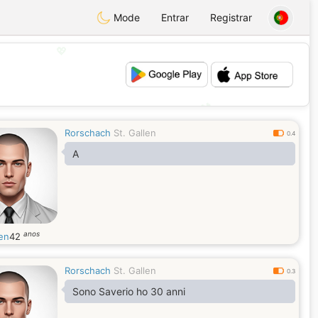
Mode
Entrar
Registrar
💖
💕
Rorschach
St. Gallen
0.4
A
anos
en
42
Rorschach
St. Gallen
0.3
Sono Saverio ho 30 anni