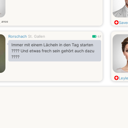
anos
3
Save
Rorschach
St. Gallen
0.7
Immer mit einem Lächeln in den Tag starten
???? Und etwas frech sein gehört auch dazu
????
Leyl