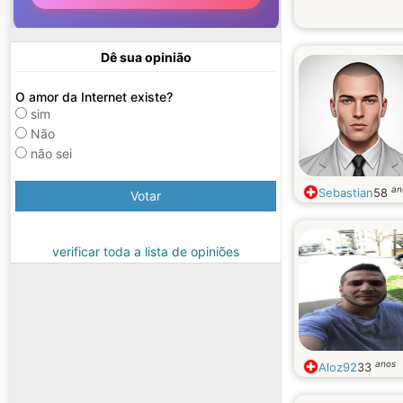
Dê sua opinião
O amor da Internet existe?
sim
Não
não sei
an
Sebastian
58
Votar
verificar toda a lista de opiniões
anos
Aloz92
33