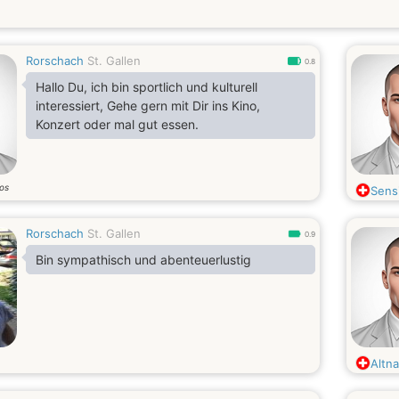
Rorschach
St. Gallen
0.8
Hallo Du, ich bin sportlich und kulturell
interessiert, Gehe gern mit Dir ins Kino,
Konzert oder mal gut essen.
os
Sens
Rorschach
St. Gallen
0.9
Bin sympathisch und abenteuerlustig
Altn