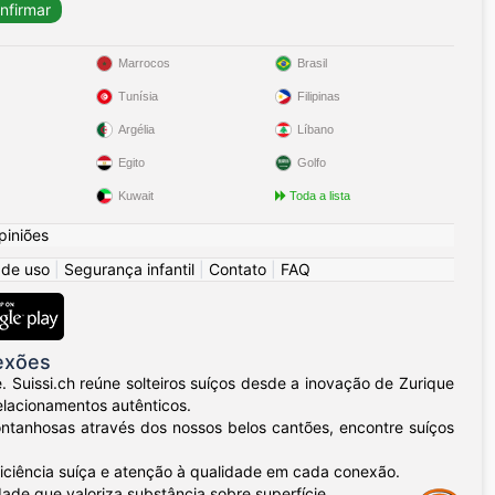
Marrocos
Brasil
Tunísia
Filipinas
Argélia
Líbano
Egito
Golfo
Kuwait
Toda a lista
piniões
 de uso
|
Segurança infantil
|
Contato
|
FAQ
nexões
Suissi.ch reúne solteiros suíços desde a inovação de Zurique
elacionamentos autênticos.
ntanhosas através dos nossos belos cantões, encontre suíços
ficiência suíça e atenção à qualidade em cada conexão.
ade que valoriza substância sobre superfície.
Assistance