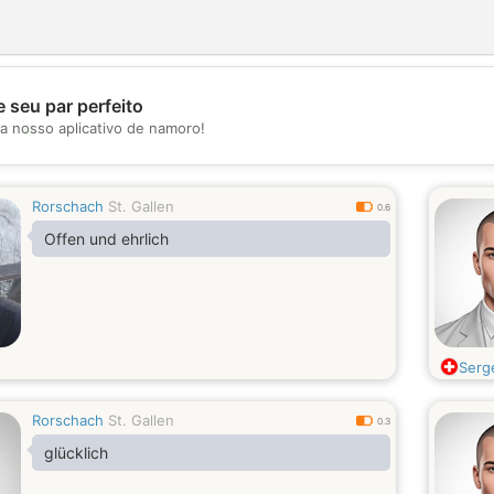
 seu par perfeito
💖
a nosso aplicativo de namoro!
💕
Rorschach
St. Gallen
0.6
Offen und ehrlich
Serg
Rorschach
St. Gallen
0.3
glücklich