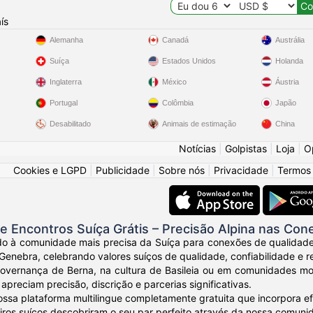
ís
Alemanha
Canadá
Austrália
Suíça
Estados Unidos
Holanda
Inglaterra
México
Áustria
Portugal
Colômbia
Japão
Desabilitado
Animais de estimação
China
Notícias
|
Golpistas
|
Loja
|
O
Cookies e LGPD
|
Publicidade
|
Sobre nós
|
Privacidade
|
Termos
e Encontros Suíça Grátis – Precisão Alpina nas Co
o à comunidade mais precisa da Suíça para conexões de qualidade. 
Genebra, celebrando valores suíços de qualidade, confiabilidade e r
governança de Berna, na cultura de Basileia ou em comunidades mo
apreciam precisão, discrição e parcerias significativas.
ssa plataforma multilingue completamente gratuita que incorpora e
eiros suíços descobriram o seu par perfeito através da nossa comunid