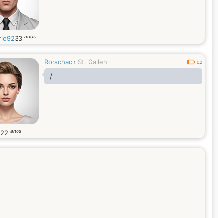
anos
rio92
33
Rorschach
St. Gallen
0.2
/
anos
e
22