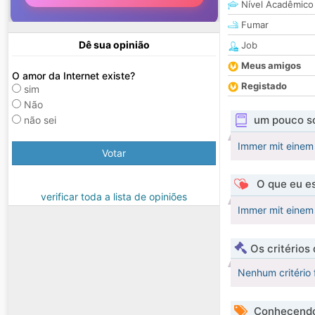
Nível Acadêmico
Fumar
Dê sua opinião
Job
Meus amigos
O amor da Internet existe?
Registado
sim
Não
um pouco s
não sei
Immer mit einem 
Votar
O que eu es
verificar toda a lista de opiniões
Immer mit einem 
Os critérios
Nenhum critério 
Conhecendo