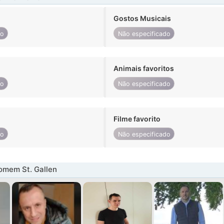
Gostos Musicais
do
Não especificado
Animais favoritos
do
Não especificado
Filme favorito
do
Não especificado
omem St. Gallen