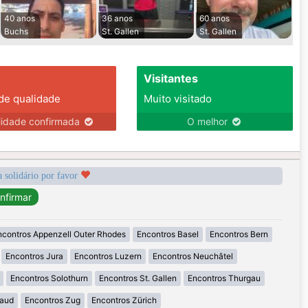
40 anos
36 anos
60 anos
Buchs
St. Gallen
St. Gallen
Visitantes
 de qualidade
Muito visitado
lidade confirmada
O melhor
a solidário por favor
ncontros Appenzell Outer Rhodes
Encontros Basel
Encontros Bern
Encontros Jura
Encontros Luzern
Encontros Neuchâtel
Encontros Solothurn
Encontros St. Gallen
Encontros Thurgau
Vaud
Encontros Zug
Encontros Zürich