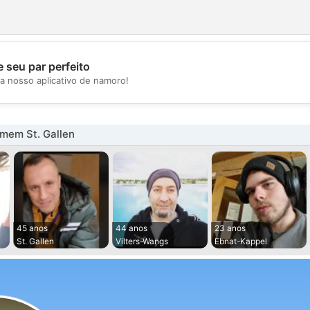
 seu par perfeito
💖
a nosso aplicativo de namoro!
💕
mem St. Gallen
45 anos
44 anos
23 anos
St. Gallen
Vilters-Wangs
Ebnat-Kappel