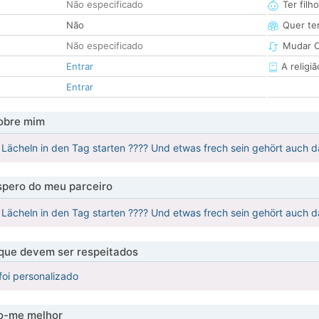
Não especificado
Ter filh
Não
Quer ter
Não especificado
Mudar C
Entrar
A religiã
Entrar
obre mim
Lächeln in den Tag starten ???? Und etwas frech sein gehört auch d
pero do meu parceiro
Lächeln in den Tag starten ???? Und etwas frech sein gehört auch d
 que devem ser respeitados
foi personalizado
-me melhor