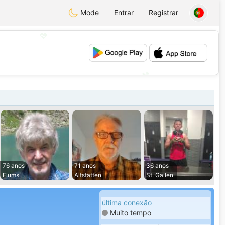
Mode
Entrar
Registrar
💖
💕
76 anos
71 anos
36 anos
Flums
Altstätten
St. Gallen
última conexão
Muito tempo