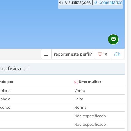
47 Visualizações |
0 Comentários
reportar este perfil?
10
a física e +
ndo por
Uma mulher
 olhos
Verde
cabelo
Loiro
 corpo
Normal
Não especificado
Não especificado