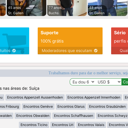
45 anos
37 anos
48 anos
St. Gallen
Buchs
St. Gallen
Suporte
Sério
100% grátis
perfis
tuitos
Moderadores que escutam
Qua
Trabalhamos duro para dar o melhor serviço, sej
os nas áreas de: Suíça
au
Encontros Appenzell Ausserrhoden
Encontros Appenzell Innerrhoden
E
ros Fribourg
Encontros Genève
Encontros Glarus
Encontros Graubünden
dwalden
Encontros Obwalden
Encontros Schaffhausen
Encontros Schwyz
Encontros Ticino
Encontros Uri
Encontros Valais
Encontros 