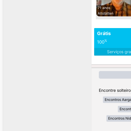
71 anos
Altstätten
Grátis
%
100
Serviços gra
Encontre solteir
Encontros Aarg
Encont
Encontros Ni