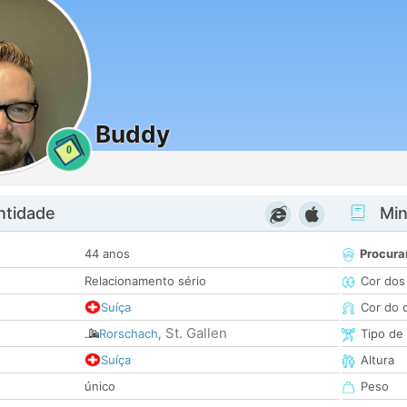
Buddy
0
ntidade
Minh
44 anos
Procura
Relacionamento sério
Cor dos
Suíça
Cor do 
St. Gallen
Rorschach
,
Tipo de
Suíça
Altura
único
Peso