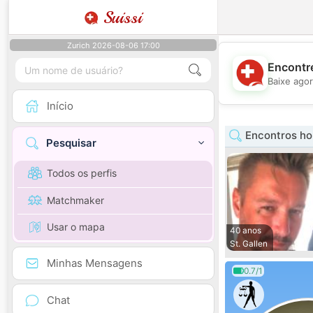
Suissi
Zurich 2026-08-06 17:00
Encontre
Baixe agor
Início
Encontros ho
Pesquisar
Todos os perfis
Matchmaker
Usar o mapa
40 anos
St. Gallen
Minhas Mensagens
0.7/1
Chat