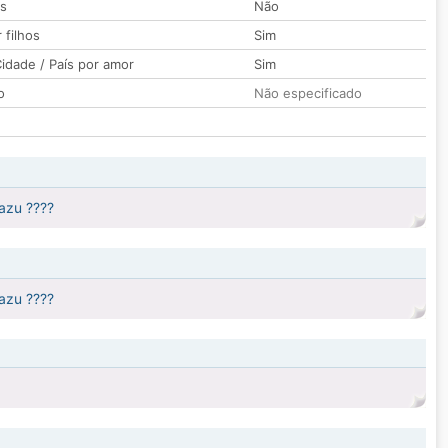
os
Não
 filhos
Sim
idade / País por amor
Sim
o
Não especificado
azu ????
azu ????