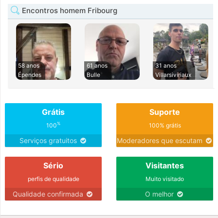
Encontros homem Fribourg
58 anos
61 anos
31 anos
Épendes
Bulle
Villarsiviriaux
Grátis
Suporte
%
100
100% grátis
Serviços gratuitos
Moderadores que escutam
Sério
Visitantes
perfis de qualidade
Muito visitado
Qualidade confirmada
O melhor