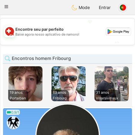
Suissi
Toggle
Mode
Entrar
navigation
💖
Encontre seu par perfeito
💖
Baixe agora nosso aplicativo de namoro!
💕
💕
Encontros homem Fribourg
19 anos
69 anos
31 anos
Portalban
Fribourg
Villarsiviriaux
0.9/1