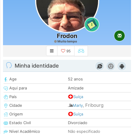
1
Frodon
Muito tempo
95
Minha identidade
Age
52 anos
Aqui para
Amizade
País
Suíça
Fribourg
Cidade
Marly
,
Origem
Suíça
Estado Civil
Divorciado
Nível Acadêmico
Não especificado