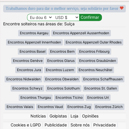
Trabalhamos duro para dar o melhor serviço, seja solidário por favor
Encontre solteiros nas áreas de: Suíça
Encontros Aargau
Encontros Appenzell Ausserrhoden
Encontros Appenzell Innerrhoden
Encontros Appenzell Outer Rhodes
Encontros Basel
Encontros Bern
Encontros Fribourg
Encontros Genève
Encontros Glarus
Encontros Graubünden
Encontros Jura
Encontros Luzern
Encontros Neuchâtel
Encontros Nidwalden
Encontros Obwalden
Encontros Schaffhausen
Encontros Schwyz
Encontros Solothurn
Encontros St. Gallen
Encontros Thurgau
Encontros Ticino
Encontros Uri
Encontros Valais
Encontros Vaud
Encontros Zug
Encontros Zürich
Notícias
|
Golpistas
|
Loja
|
Opiniões
Cookies e LGPD
|
Publicidade
|
Sobre nós
|
Privacidade
|