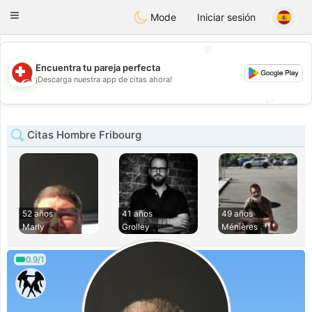
Suissi
Toggle
Mode
Iniciar sesión
navigation
💖
Encuentra tu pareja perfecta
💖
¡Descarga nuestra app de citas ahora!
💕
💕
Citas Hombre Fribourg
52 años
41 años
49 años
Marly
Grolley
Ménières
0.9/1