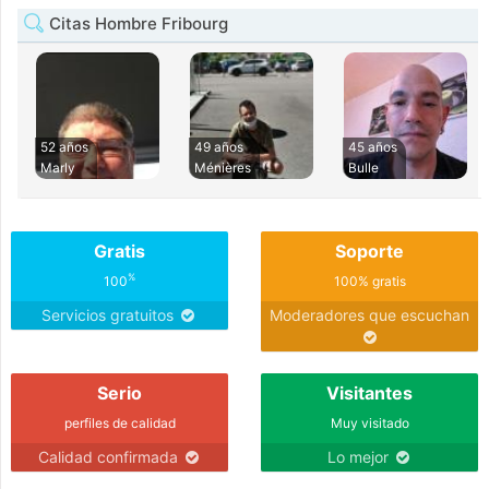
Citas Hombre Fribourg
52 años
49 años
45 años
Marly
Ménières
Bulle
Gratis
Soporte
%
100
100% gratis
Servicios gratuitos
Moderadores que escuchan
Serio
Visitantes
perfiles de calidad
Muy visitado
Calidad confirmada
Lo mejor