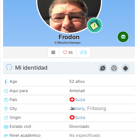
1
Frodon
Mucho tiempo
95
Mi identidad
Age
52 años
Aquí para
Amistad
País
Suiza
Fribourg
City
Marly
,
Origin
Suiza
Estado civil
Divorciado
Nivel académico
No especificado