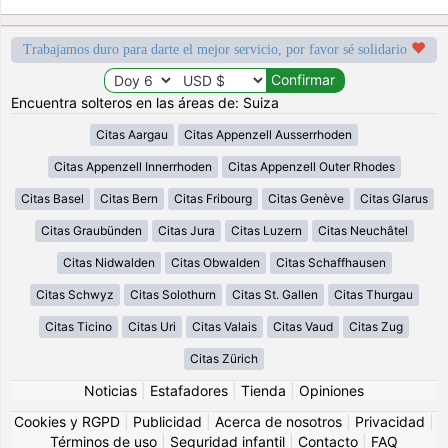
Trabajamos duro para darte el mejor servicio, por favor sé solidario
Encuentra solteros en las áreas de: Suiza
Citas Aargau
Citas Appenzell Ausserrhoden
Citas Appenzell Innerrhoden
Citas Appenzell Outer Rhodes
Citas Basel
Citas Bern
Citas Fribourg
Citas Genève
Citas Glarus
Citas Graubünden
Citas Jura
Citas Luzern
Citas Neuchâtel
Citas Nidwalden
Citas Obwalden
Citas Schaffhausen
Citas Schwyz
Citas Solothurn
Citas St. Gallen
Citas Thurgau
Citas Ticino
Citas Uri
Citas Valais
Citas Vaud
Citas Zug
Citas Zürich
Noticias
|
Estafadores
|
Tienda
|
Opiniones
Cookies y RGPD
|
Publicidad
|
Acerca de nosotros
|
Privacidad
|
Términos de uso
|
Seguridad infantil
|
Contacto
|
FAQ