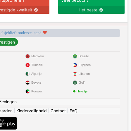
itsprofielen
Veel bezocht
estigde kwaliteit
Het beste
 alsjeblieft ondersteunend
Marokko
Brazilië
Tunesië
Filipijnen
Algerije
Libanon
Egypte
Golf
Koeweit
Hele lijst
Meningen
aarden
|
Kinderveiligheid
|
Contact
|
FAQ