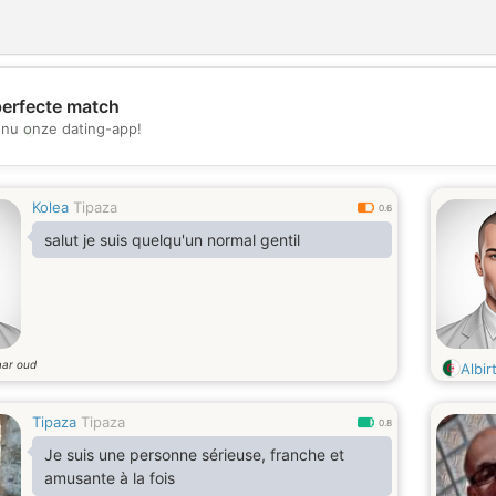
perfecte match
💖
nu onze dating-app!
💕
Kolea
Tipaza
0.6
salut je suis quelqu'un normal gentil
aar oud
Albi
Tipaza
Tipaza
0.8
Je suis une personne sérieuse, franche et
amusante à la fois