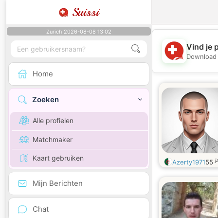
Suissi
Zurich 2026-08-08 13:02
Vind je 
Download 
Home
Zoeken
Alle profielen
Matchmaker
Kaart gebruiken
j
Azerty1971
55
Mijn Berichten
Chat