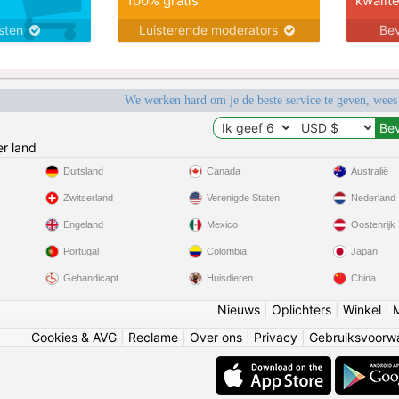
100% gratis
kwalite
nsten
Luisterende moderators
Bev
We werken hard om je de beste service te geven, wees
r land
Duitsland
Canada
Australië
Zwitserland
Verenigde Staten
Nederland
Engeland
Mexico
Oostenrijk
Portugal
Colombia
Japan
Gehandicapt
Huisdieren
China
Nieuws
|
Oplichters
|
Winkel
|
Cookies & AVG
|
Reclame
|
Over ons
|
Privacy
|
Gebruiksvoorw