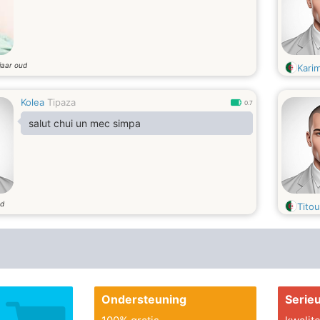
jaar oud
Kari
Kolea
Tipaza
0.7
salut chui un mec simpa
ud
Tito
Ondersteuning
Serie