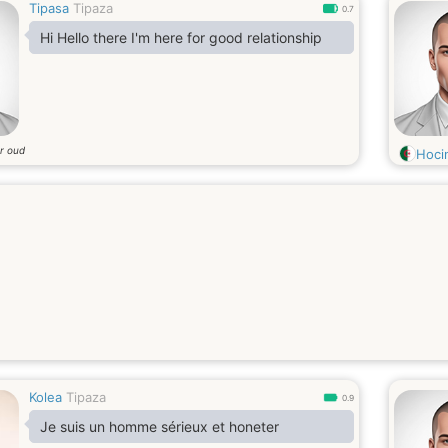
Tipasa
Tipaza
0.7
Hi Hello there I'm here for good relationship
ar oud
Hoci
Kolea
Tipaza
0.9
Je suis un homme sérieux et honeter