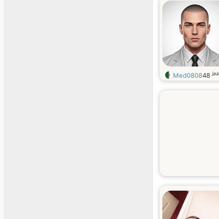
ja
Med0808
48