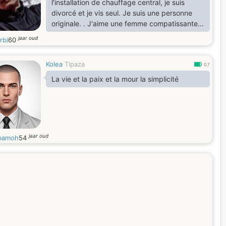
l'installation de chauffage central, je suis
divorcé et je vis seul. Je suis une personne
originale. . J'aime une femme compatissante
avec un esprit qui me comprend et nous la
jaar oud
rbi
60
comprenons. Je suis une personne attirante et
facile à vivre. Nous aimons une femme qui
Kolea
Tipaza
n'est pas ennuyeuse.
0.7
La vie et la paix et la mour la simplicité
jaar oud
bamoh
54