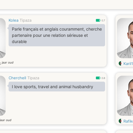
Kolea
Tipaza
0.7
Parle français et anglais couramment, cherche
partenaire pour une relation sérieuse et
durable
jaar oud
3
Karil
Cherchell
Tipaza
0.8
I love sports, travel and animal husbandry
jaar oud
Rafi