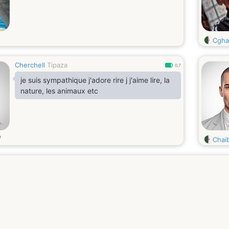
Cgha
Cherchell
Tipaza
0.7
je suis sympathique j'adore rire j j'aime lire, la
nature, les animaux etc
d
Chai