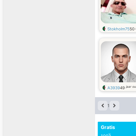
Stokholm75
50
jaar o
A3939
49
1
Gratis
%