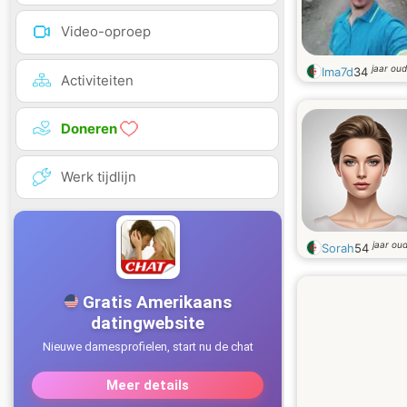
Video-oproep
jaar oud
Ima7d
34
Activiteiten
Doneren
Werk tijdlijn
jaar ou
Sorah
54