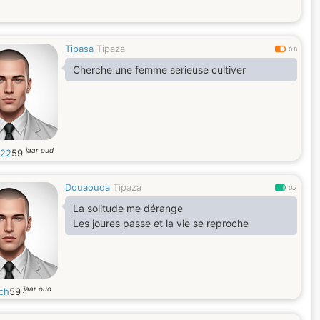
Tipasa
Tipaza
0.6
Cherche une femme serieuse cultiver
jaar oud
122
59
Douaouda
Tipaza
0.7
La solitude me dérange
Les joures passe et la vie se reproche
jaar oud
kch
59