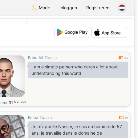
Mode
Inloggen
Registreren
💖
💕
Baba Ali
Tipaza
0.6
I am a simple person who cares a lot about
understanding this world
jaar oud
rtomo
31
Kolea
Tipaza
0.1
Je m'appelle Nasser, je suis un homme de 57
ans, je travaille dans le domaine de