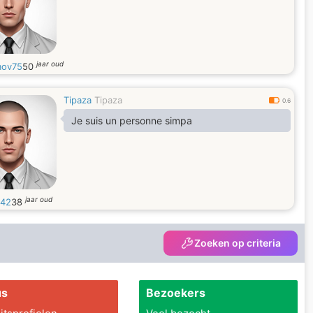
jaar oud
mov75
50
Tipaza
Tipaza
0.6
Je suis un personne simpa
jaar oud
u42
38
Zoeken op criteria
us
Bezoekers