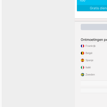
100
Gratis die
Ontmoetingen pe
Frankrijk
België
Spanje
Italië
Zweden