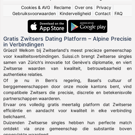
Cookies & AVG
|
Reclame
|
Over ons
|
Privacy
|
Gebruiksvoorwaarden
|
Kinderveiligheid
|
Contact
|
FAQ
Gratis Zwitsers Dating Platform – Alpine Precisie
in Verbindingen
Grüezi! Welkom bij Zwitserland's meest precieze gemeenschap
voor kwaliteitsverbindingen. Suissi.ch brengt Zwitserse singles
samen van Zürich's innovatie tot Genève's diplomatie, en viert
Zwitserse waarden van kwaliteit, betrouwbaarheid en
authentieke relaties.
Of je nu in Bern's regering, Basel's cultuur of
berggemeenschappen door onze mooie kantons bent, vind
compatibele Zwitsers die precisie, discretie en betekenisvolle
partnerschappen waarderen.
Ervaar ons volledig gratis meertalig platform dat Zwitserse
efficiëntie en aandacht voor kwaliteit in elke verbinding
belichaamt.
Duizenden Zwitserse singles hebben hun perfecte match
ontdekt via onze gemeenschap die substantie boven
oppervlakte waardeert.