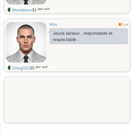
jaar oud
Moradeoo
32
Mila
0.6
Jeune sérieux , responsable et
respectable .
jaar oud
Smog122
35