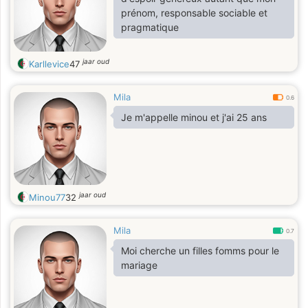
prénom, responsable sociable et
pragmatique
jaar oud
Karllevice
47
Mila
0.6
Je m'appelle minou et j'ai 25 ans
jaar oud
Minou77
32
Mila
0.7
Moi cherche un filles fomms pour le
mariage