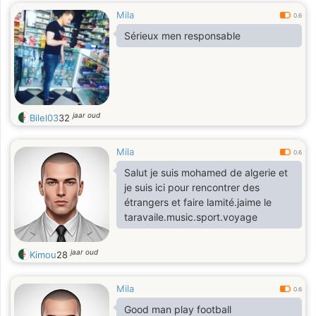
Mila
0.6
Sérieux men responsable
jaar oud
Bilel03
32
Mila
0.6
Salut je suis mohamed de algerie et
je suis ici pour rencontrer des
étrangers et faire lamité.jaime le
taravaile.music.sport.voyage
jaar oud
Kimou
28
Mila
0.6
Good man play football