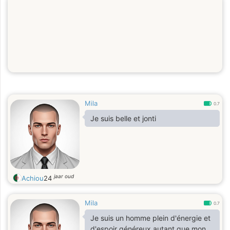
Mila
0.7
Je suis belle et jonti
jaar oud
Achiou
24
Mila
0.7
Je suis un homme plein d'énergie et
d'espoir généreux autant que mon