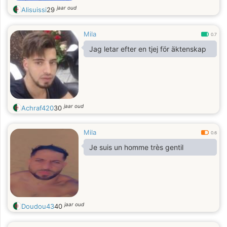
jaar oud
Alisuissi
29
Mila
0.7
Jag letar efter en tjej för äktenskap
jaar oud
Achraf420
30
Mila
0.6
Je suis un homme très gentil
jaar oud
Doudou43
40