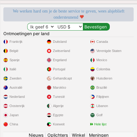
We werken hard om je de beste service te geven, wees alsjeblieft
ondersteunend
Ontmoetingen per land
Frankrijk
Duitsland
Canada
België
Zwitserland
Verenigde Staten
Spanje
Engeland
Mexico
Italië
Portugal
Colombia
Zweden
Gehandicapt
Huisdieren
Australië
Marokko
Brazilië
Nederland
Tunesië
Filipijnen
Oostenrijk
Algerije
Libanon
Japan
Egypte
Golf
China
Koeweit
Hele lijst
Nieuws
|
Oplichters
|
Winkel
|
Meningen