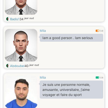
jaar oud
Badis1
34
Mila
0.6
Iam a good person . Iam serious
jaar oud
Abdoubel
40
Mila
0.8
Je suis une personne normale,
amusante, universitaire, j'aime
voyager et faire du sport