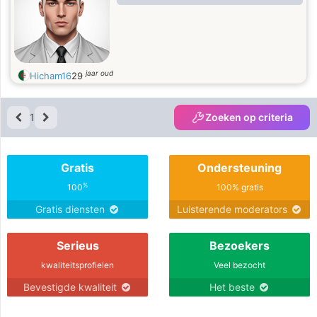
jaar oud
Hicham16
29
1
Zoeken op criteria
Gratis
Ondersteuning
%
100
100% gratis
Gratis diensten
Luisterende moderators
Serieus
Bezoekers
kwaliteitsprofielen
Veel bezocht
Bevestigde kwaliteit
Het beste