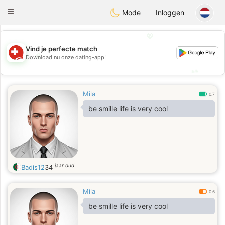
Suissi
Toggle
Mode
Inloggen
navigation
💖
Vind je perfecte match
💖
Download nu onze dating-app!
💕
💕
Mila
0.7
be smille life is very cool
jaar oud
Badis12
34
Mila
0.6
be smille life is very cool