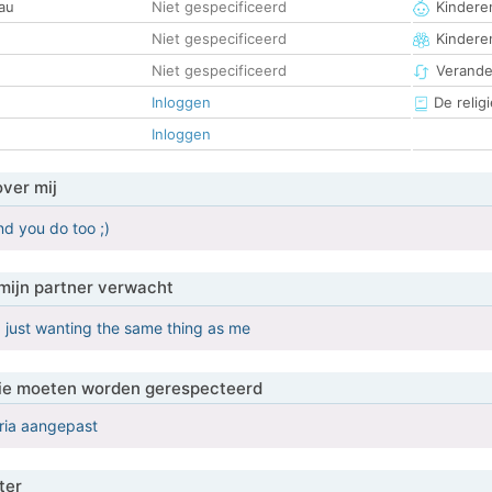
au
Niet gespecificeerd
Kinderen
Niet gespecificeerd
Kindere
Niet gespecificeerd
Verander
Inloggen
De religi
Inloggen
over mij
nd you do too ;)
mijn partner verwacht
r, just wanting the same thing as me
 die moeten worden gerespecteerd
eria aangepast
ter