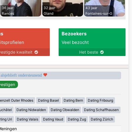
36 jaar
32 jaar
43 jaar
Rances
Gland
Fontaines-sur-G
us
Bezoekers
itsprofielen
Veel bezocht
estigde kwaliteit
Het beste
 alsjeblieft ondersteunend
enzell Outer Rhodes
Dating Basel
Dating Bern
Dating Fribourg
uchâtel
Dating Nidwalden
Dating Obwalden
Dating Schaffhausen
ting Uri
Dating Valais
Dating Vaud
Dating Zug
Dating Zürich
Meningen