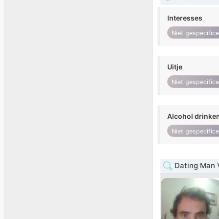
Interesses
Niet gespecific
Uitje
Niet gespecific
Alcohol drinke
Niet gespecific
Dating Man 