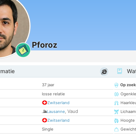
Pforoz
2
rmatie
Wat
37 jaar
Op zoek
losse relatie
Ogenkle
Zwitserland
Haarkle
Vaud
Lausanne
,
Lichaam
Zwitserland
Hoogte
Single
Gewich