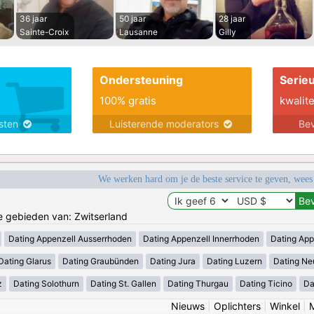
36 jaar
50 jaar
28 jaar
Sainte-Croix
Lausanne
Gilly
Ondersteuning
Serie
100% gratis
kwalite
nsten
Luisterende moderators
Bev
We werken hard om je de beste service te geven, wees
de gebieden van: Zwitserland
Dating Appenzell Ausserrhoden
Dating Appenzell Innerrhoden
Dating App
Dating Glarus
Dating Graubünden
Dating Jura
Dating Luzern
Dating Ne
z
Dating Solothurn
Dating St. Gallen
Dating Thurgau
Dating Ticino
Da
Nieuws
|
Oplichters
|
Winkel
|