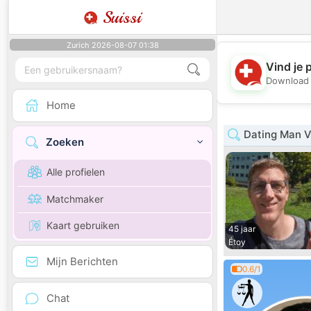
Suissi
Zurich 2026-08-07 01:38
Vind je 
Download 
Home
Dating Man 
Zoeken
Alle profielen
Matchmaker
Kaart gebruiken
45 jaar
Étoy
Mijn Berichten
0.6/1
Chat