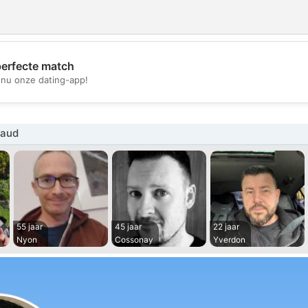
perfecte match
💖
nu onze dating-app!
💕
Vaud
55 jaar
45 jaar
22 jaar
Nyon
Cossonay
Yverdon