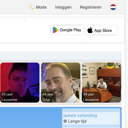
Mode
Inloggen
Registreren
💖
💕
39 jaar
46 jaar
69 jaar
Lausanne
Orbe
Lausanne
laatste verbinding
Lange tijd