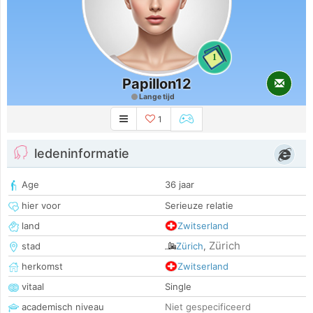
1
Papillon12
Lange tijd
1
ledeninformatie
Age
36 jaar
hier voor
Serieuze relatie
land
Zwitserland
Zürich
stad
Zürich
,
herkomst
Zwitserland
vitaal
Single
academisch niveau
Niet gespecificeerd