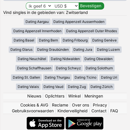
Vind singles in de gebieden van: Zwitserland
Dating Aargau
Dating Appenzell Ausserrhoden
Dating Appenzell Innerrhoden
Dating Appenzell Outer Rhodes
Dating Basel
Dating Bern
Dating Fribourg
Dating Genève
Dating Glarus
Dating Graubünden
Dating Jura
Dating Luzern
Dating Neuchâtel
Dating Nidwalden
Dating Obwalden
Dating Schaffhausen
Dating Schwyz
Dating Solothurn
Dating St. Gallen
Dating Thurgau
Dating Ticino
Dating Uri
Dating Valais
Dating Vaud
Dating Zug
Dating Zürich
Nieuws
|
Oplichters
|
Winkel
|
Meningen
Cookies & AVG
|
Reclame
|
Over ons
|
Privacy
|
Gebruiksvoorwaarden
|
Kinderveiligheid
|
Contact
|
FAQ