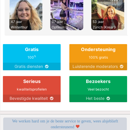
47 jaar
37 jaar
53 jaar
Winterthur
Opfikon
Zürich (Kreis 9
Gratis
Ondersteuning
%
100
100% gratis
Gratis diensten
Luisterende moderators
Serieus
Bezoekers
kwaliteitsprofielen
Veel bezocht
Bevestigde kwaliteit
Het beste
We werken hard om je de beste service te geven, wees alsjeblieft
ondersteunend