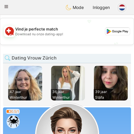
Suissi
Toggle
Mode
Inloggen
navigation
💖
Vind je perfecte match
💖
Download nu onze dating-app!
💕
💕
Dating Vrouw Zürich
47 jaar
36 jaar
39 jaar
Winterthur
Winterthur
Stäfa
0.5/1