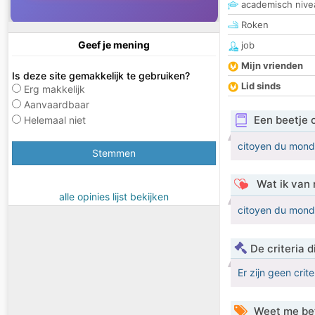
academisch nive
Roken
Geef je mening
job
Mijn vrienden
Is deze site gemakkelijk te gebruiken?
Lid sinds
Erg makkelijk
Aanvaardbaar
Een beetje 
Helemaal niet
citoyen du monde
Stemmen
Wat ik van 
alle opinies lijst bekijken
citoyen du monde
De criteria
Er zijn geen crit
Weet me be