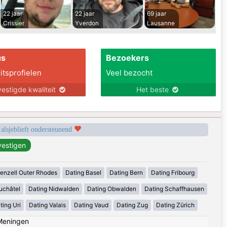
22 jaar
22 jaar
69 jaar
Crissier
Yverdon
Lausanne
us
Bezoekers
itsprofielen
Veel bezocht
estigde kwaliteit
Het beste
 alsjeblieft ondersteunend
enzell Outer Rhodes
Dating Basel
Dating Bern
Dating Fribourg
uchâtel
Dating Nidwalden
Dating Obwalden
Dating Schaffhausen
ting Uri
Dating Valais
Dating Vaud
Dating Zug
Dating Zürich
Meningen