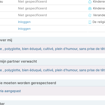
au
Niet gespecificeerd
Kinderen
Niet gespecificeerd
Kindere
Niet gespecificeerd
Verander
Inloggen
De religi
Inloggen
over mij
 , polyglotte, bien éduqué, cultivé, plein d'humour, sans prise de tê
mijn partner verwacht
 , polyglotte, bien éduqué, cultivé, plein d'humour, sans prise de tê
 die moeten worden gerespecteerd
eria aangepast
ter