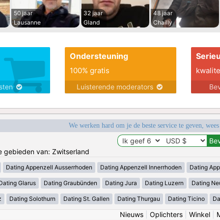
50 jaar
32 jaar
48 jaar
Lausanne
Gland
Chailly
Ondersteuning
Serie
100% gratis
kwalite
nsten
Luisterende moderators
Bev
We werken hard om je de beste service te geven, wees
de gebieden van: Zwitserland
Dating Appenzell Ausserrhoden
Dating Appenzell Innerrhoden
Dating App
Dating Glarus
Dating Graubünden
Dating Jura
Dating Luzern
Dating Ne
z
Dating Solothurn
Dating St. Gallen
Dating Thurgau
Dating Ticino
Da
Nieuws
|
Oplichters
|
Winkel
|