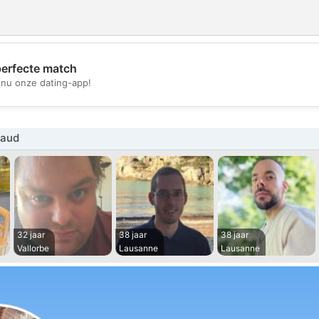
perfecte match
💖
nu onze dating-app!
💕
Vaud
32 jaar
38 jaar
38 jaar
Vallorbe
Lausanne
Lausanne