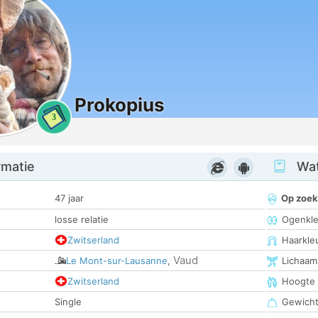
Prokopius
3
rmatie
Wat
47 jaar
Op zoek
losse relatie
Ogenkle
Zwitserland
Haarkle
Vaud
Le Mont-sur-Lausanne
,
Lichaam
Zwitserland
Hoogte
Single
Gewich