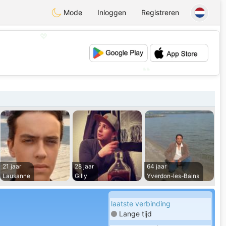
Mode
Inloggen
Registreren
💖
💕
21 jaar
28 jaar
64 jaar
Lausanne
Gilly
Yverdon-les-Bains
laatste verbinding
Lange tijd