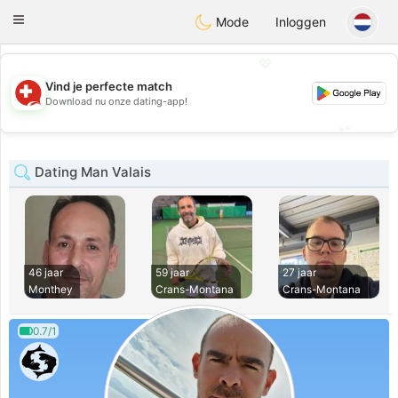
Suissi
Toggle
Mode
Inloggen
navigation
💖
Vind je perfecte match
💖
Download nu onze dating-app!
💕
💕
Dating Man Valais
46 jaar
59 jaar
27 jaar
Monthey
Crans-Montana
Crans-Montana
0.7/1