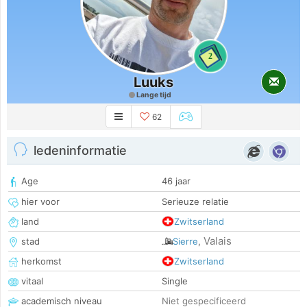
2
Luuks
Lange tijd
62
ledeninformatie
Age
46 jaar
hier voor
Serieuze relatie
land
Zwitserland
Valais
stad
Sierre
,
herkomst
Zwitserland
vitaal
Single
academisch niveau
Niet gespecificeerd