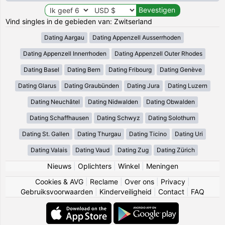
Vind singles in de gebieden van: Zwitserland
Dating Aargau
Dating Appenzell Ausserrhoden
Dating Appenzell Innerrhoden
Dating Appenzell Outer Rhodes
Dating Basel
Dating Bern
Dating Fribourg
Dating Genève
Dating Glarus
Dating Graubünden
Dating Jura
Dating Luzern
Dating Neuchâtel
Dating Nidwalden
Dating Obwalden
Dating Schaffhausen
Dating Schwyz
Dating Solothurn
Dating St. Gallen
Dating Thurgau
Dating Ticino
Dating Uri
Dating Valais
Dating Vaud
Dating Zug
Dating Zürich
Nieuws
|
Oplichters
|
Winkel
|
Meningen
Cookies & AVG
|
Reclame
|
Over ons
|
Privacy
|
Gebruiksvoorwaarden
|
Kinderveiligheid
|
Contact
|
FAQ