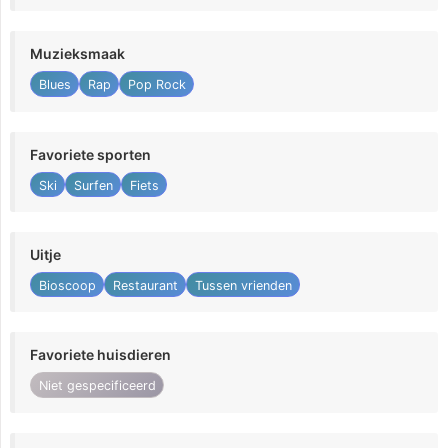
Muzieksmaak
Blues
Rap
Pop Rock
Favoriete sporten
Ski
Surfen
Fiets
Uitje
Bioscoop
Restaurant
Tussen vrienden
Favoriete huisdieren
Niet gespecificeerd