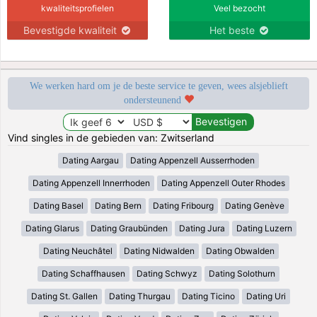
kwaliteitsprofielen
Veel bezocht
Bevestigde kwaliteit
Het beste
We werken hard om je de beste service te geven, wees alsjeblieft
ondersteunend
Vind singles in de gebieden van: Zwitserland
Dating Aargau
Dating Appenzell Ausserrhoden
Dating Appenzell Innerrhoden
Dating Appenzell Outer Rhodes
Dating Basel
Dating Bern
Dating Fribourg
Dating Genève
Dating Glarus
Dating Graubünden
Dating Jura
Dating Luzern
Dating Neuchâtel
Dating Nidwalden
Dating Obwalden
Dating Schaffhausen
Dating Schwyz
Dating Solothurn
Dating St. Gallen
Dating Thurgau
Dating Ticino
Dating Uri