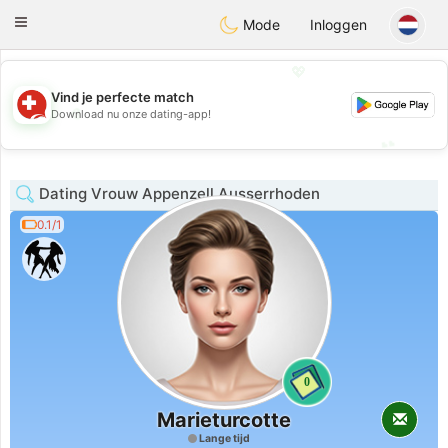
Suissi
Toggle
Mode
Inloggen
navigation
💖
Vind je perfecte match
💖
Download nu onze dating-app!
💕
💕
Dating Vrouw Appenzell Ausserrhoden
0.1/1
0
Marieturcotte
Lange tijd