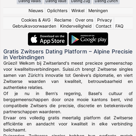
Dating Valais
Dating Vaud
Dating Zug
Dating Zürich
Nieuws
|
Oplichters
|
Winkel
|
Meningen
Cookies & AVG
|
Reclame
|
Over ons
|
Privacy
|
Gebruiksvoorwaarden
|
Kinderveiligheid
|
Contact
|
FAQ
Gratis Zwitsers Dating Platform – Alpine Precisie
in Verbindingen
Grüezi! Welkom bij Zwitserland's meest precieze gemeenschap
voor kwaliteitsverbindingen. Suissi.ch brengt Zwitserse singles
samen van Zürich's innovatie tot Genève's diplomatie, en viert
Zwitserse waarden van kwaliteit, betrouwbaarheid en
authentieke relaties.
Of je nu in Bern's regering, Basel's cultuur of
berggemeenschappen door onze mooie kantons bent, vind
compatibele Zwitsers die precisie, discretie en betekenisvolle
partnerschappen waarderen.
Ervaar ons volledig gratis meertalig platform dat Zwitserse
efficiëntie en aandacht voor kwaliteit in elke verbinding
belichaamt.
Duizenden Zwitserse singles hebben hun perfecte match