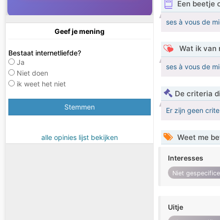
Een beetje 
ses à vous de m
Geef je mening
Wat ik van 
Bestaat internetliefde?
Ja
ses à vous de m
Niet doen
ik weet het niet
De criteria
Stemmen
Er zijn geen crit
Weet me be
alle opinies lijst bekijken
Interesses
Niet gespecific
Uitje