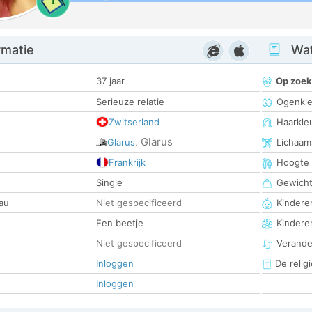
1
rmatie
Wat
37 jaar
Op zoek
Serieuze relatie
Ogenkle
Zwitserland
Haarkle
Glarus
Glarus
,
Lichaam
Frankrijk
Hoogte
Single
Gewich
au
Niet gespecificeerd
Kinderen
Een beetje
Kindere
Niet gespecificeerd
Verander
Inloggen
De religi
Inloggen