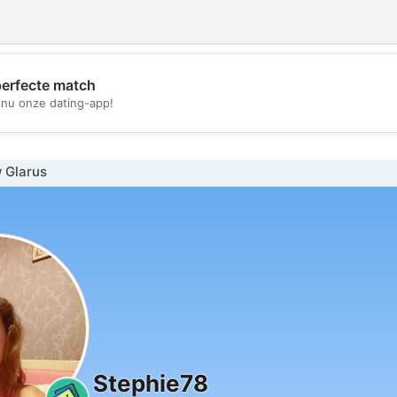
perfecte match
💖
nu onze dating-app!
💕
 Glarus
Stephie78