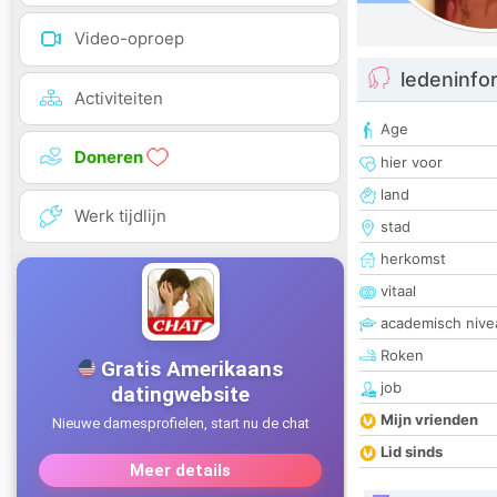
Video-oproep
ledeninfo
Activiteiten
Age
Doneren
hier voor
land
Werk tijdlijn
stad
herkomst
vitaal
academisch nive
Roken
job
Mijn vrienden
Lid sinds