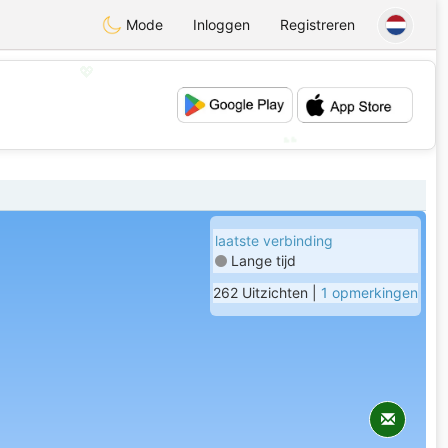
Mode
Inloggen
Registreren
💖
💕
laatste verbinding
Lange tijd
262 Uitzichten |
1 opmerkingen