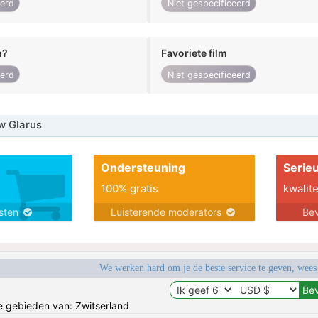
eerd
Niet gespecificeerd
n?
Favoriete film
eerd
Niet gespecificeerd
w Glarus
Ondersteuning
Serie
100% gratis
kwalite
nsten
Luisterende moderators
Bev
We werken hard om je de beste service te geven, wees
de gebieden van: Zwitserland