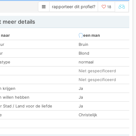
rapporteer dit profiel?
18
 meer details
 naar
een man
ur
Bruin
ur
Blond
stype
normaal
Niet gespecificeerd
t
Niet gespecificeerd
 krijgen
Ja
n willen hebben
Ja
 Stad / Land voor de liefde
Ja
e
Christelijk