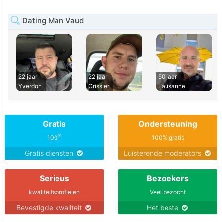
Dating Man Vaud
22 jaar
22 jaar
50 jaar
Yverdon
Crissier
Lausanne
Gratis
Ondersteuning
%
100
100% gratis
Gratis diensten
Luisterende moderators
Serieus
Bezoekers
kwaliteitsprofielen
Veel bezocht
Bevestigde kwaliteit
Het beste