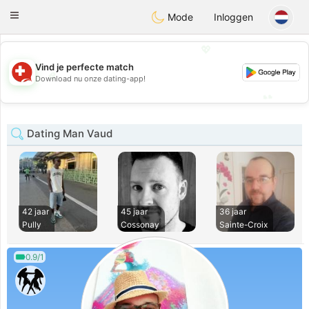
Suissi
Toggle
Mode
Inloggen
navigation
💖
Vind je perfecte match
💖
Download nu onze dating-app!
💕
💕
Dating Man Vaud
42 jaar
45 jaar
36 jaar
Pully
Cossonay
Sainte-Croix
0.9/1