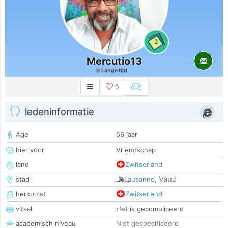
2
Mercutio13
Lange tijd
0
ledeninformatie
Age
56 jaar
hier voor
Vriendschap
land
Zwitserland
Vaud
stad
Lausanne
,
herkomst
Zwitserland
vitaal
Het is gecompliceerd
academisch niveau
Niet gespecificeerd