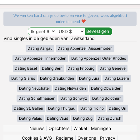
We werken hard om je de beste service te geven, wees alsjeblieft
ondersteunend
Vind singles in de gebieden van: Zwitserland
Dating Aargau
Dating Appenzell Ausserrhoden
Dating Appenzell Innerrhoden
Dating Appenzell Outer Rhodes
Dating Basel
Dating Bern
Dating Fribourg
Dating Genève
Dating Glarus
Dating Graubünden
Dating Jura
Dating Luzern
Dating Neuchâtel
Dating Nidwalden
Dating Obwalden
Dating Schaffhausen
Dating Schwyz
Dating Solothurn
Dating St. Gallen
Dating Thurgau
Dating Ticino
Dating Uri
Dating Valais
Dating Vaud
Dating Zug
Dating Zürich
Nieuws
|
Oplichters
|
Winkel
|
Meningen
Cookies & AVG
|
Reclame
|
Over ons
|
Privacy
|