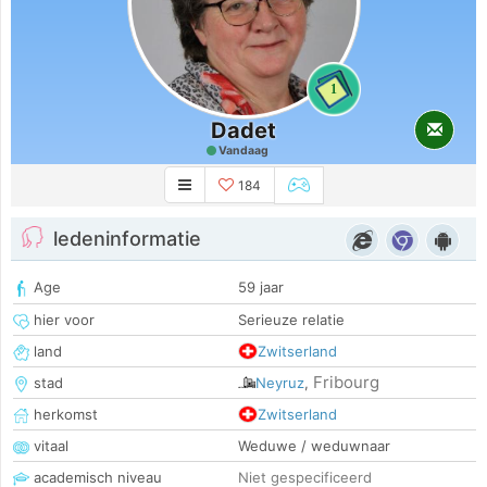
1
Dadet
Vandaag
184
ledeninformatie
Age
59 jaar
hier voor
Serieuze relatie
land
Zwitserland
Fribourg
stad
Neyruz
,
herkomst
Zwitserland
vitaal
Weduwe / weduwnaar
academisch niveau
Niet gespecificeerd