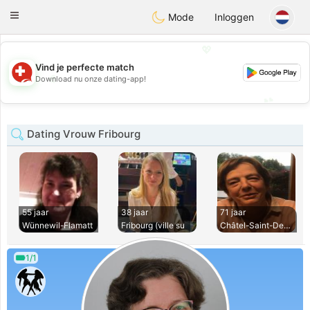
Suissi
Toggle
Mode
Inloggen
navigation
💖
Vind je perfecte match
💖
Download nu onze dating-app!
💕
💕
Dating Vrouw Fribourg
55 jaar
38 jaar
71 jaar
Wünnewil-Flamatt
Fribourg (ville su
Châtel-Saint-Denis
1/1