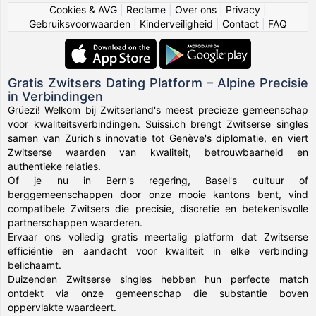
Cookies & AVG
|
Reclame
|
Over ons
|
Privacy
|
Gebruiksvoorwaarden
|
Kinderveiligheid
|
Contact
|
FAQ
Gratis Zwitsers Dating Platform – Alpine Precisie
in Verbindingen
Grüezi! Welkom bij Zwitserland's meest precieze gemeenschap
voor kwaliteitsverbindingen. Suissi.ch brengt Zwitserse singles
samen van Zürich's innovatie tot Genève's diplomatie, en viert
Zwitserse waarden van kwaliteit, betrouwbaarheid en
authentieke relaties.
Of je nu in Bern's regering, Basel's cultuur of
berggemeenschappen door onze mooie kantons bent, vind
compatibele Zwitsers die precisie, discretie en betekenisvolle
partnerschappen waarderen.
Ervaar ons volledig gratis meertalig platform dat Zwitserse
efficiëntie en aandacht voor kwaliteit in elke verbinding
belichaamt.
Duizenden Zwitserse singles hebben hun perfecte match
ontdekt via onze gemeenschap die substantie boven
oppervlakte waardeert.