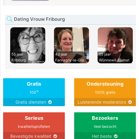
Dating Vrouw Fribourg
55 jaar
40 jaar
55 jaar
Fribourg
Farvagny-le-Gra
Wünnewil-Flamat
Gratis
Ondersteuning
%
100
100% gratis
Gratis diensten
Luisterende moderators
Serieus
Bezoekers
kwaliteitsprofielen
Veel bezocht
Bevestigde kwaliteit
Het beste