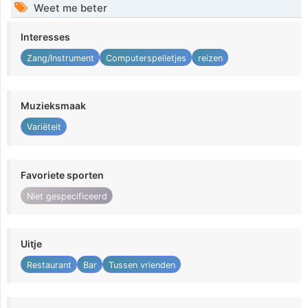
Weet me beter
Interesses
Zang/Instrument
Computerspelletjes
reizen
Muzieksmaak
Variëteit
Favoriete sporten
Niet gespecificeerd
Uitje
Restaurant
Bar
Tussen vrienden