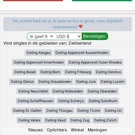
We werken hard om je de beste service te geven, wees alsjeblieft
ondersteunend
Vind singles in de gebieden van: Zwitserland
Dating Aargau
Dating Appenzell Ausserrhoden
Dating Appenzell Innerrhoden
Dating Appenzell Outer Rhodes
Dating Basel
Dating Bern
Dating Fribourg
Dating Genève
Dating Glarus
Dating Graubünden
Dating Jura
Dating Luzern
Dating Neuchâtel
Dating Nidwalden
Dating Obwalden
Dating Schaffhausen
Dating Schwyz
Dating Solothurn
Dating St. Gallen
Dating Thurgau
Dating Ticino
Dating Uri
Dating Valais
Dating Vaud
Dating Zug
Dating Zürich
Nieuws
|
Oplichters
|
Winkel
|
Meningen