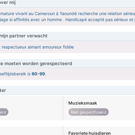
over mij
mature vivant au Cameroun à Yaoundé recherche une relation sérieuse
iage si affinités avec un homme . Handicapé accepté pas sérieux et 
mijn partner verwacht
x respectueux aimant amoureux fidèle
 die moeten worden gerespecteerd
eeftijdsbereik is
60-99
.
ter
Muzieksmaak
eerd
Niet gespecificeerd
Favoriete huisdieren