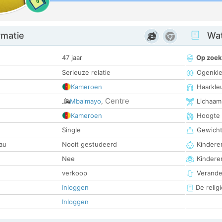
6
rmatie
Wat
47 jaar
Op zoek
Serieuze relatie
Ogenkle
Kameroen
Haarkle
Centre
Mbalmayo
,
Lichaam
Kameroen
Hoogte
Single
Gewich
au
Nooit gestudeerd
Kinderen
Nee
Kindere
verkoop
Verander
Inloggen
De religi
Inloggen