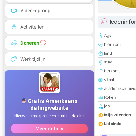
Video-oproep
ledeninfo
Activiteiten
Age
Doneren
hier voor
land
Werk tijdlijn
stad
herkomst
vitaal
academisch nive
Roken
job
Mijn vrienden
Lid sinds