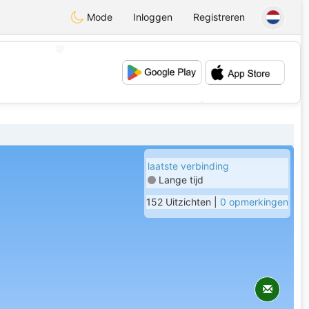
Mode
Inloggen
Registreren
💖
💕
laatste verbinding
Lange tijd
152 Uitzichten |
0 opmerkingen