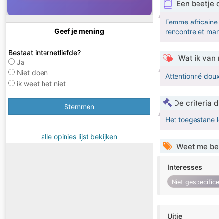
Een beetje 
Femme africaine 
Geef je mening
rencontre et mar
Bestaat internetliefde?
Wat ik van 
Ja
Niet doen
Attentionné dou
ik weet het niet
De criteria
Stemmen
Het toegestane l
alle opinies lijst bekijken
Weet me be
Interesses
Niet gespecific
Uitje