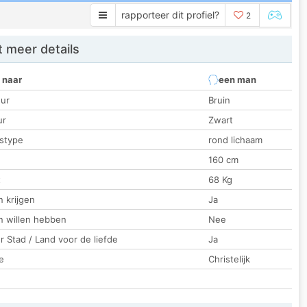
rapporteer dit profiel?
2
 meer details
 naar
een man
ur
Bruin
ur
Zwart
stype
rond lichaam
160 cm
t
68 Kg
 krijgen
Ja
n willen hebben
Nee
 Stad / Land voor de liefde
Ja
e
Christelijk