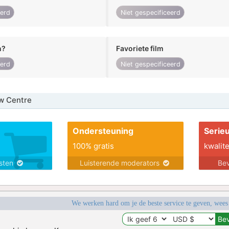
eerd
Niet gespecificeerd
n?
Favoriete film
eerd
Niet gespecificeerd
w Centre
Ondersteuning
Serie
100% gratis
kwalite
nsten
Luisterende moderators
Bev
We werken hard om je de beste service te geven, wees