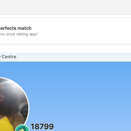
perfecte match
💖
nu onze dating-app!
💕
 Centre
18799