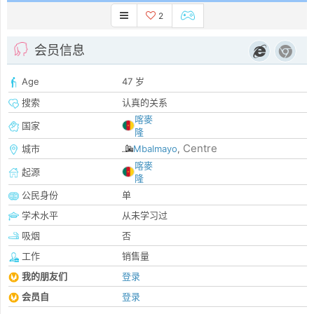
2
会员信息
Age
47 岁
搜索
认真的关系
喀麥
国家
隆
Centre
城市
Mbalmayo
,
喀麥
起源
隆
公民身份
单
学术水平
从未学习过
吸烟
否
工作
销售量
我的朋友们
登录
会员自
登录