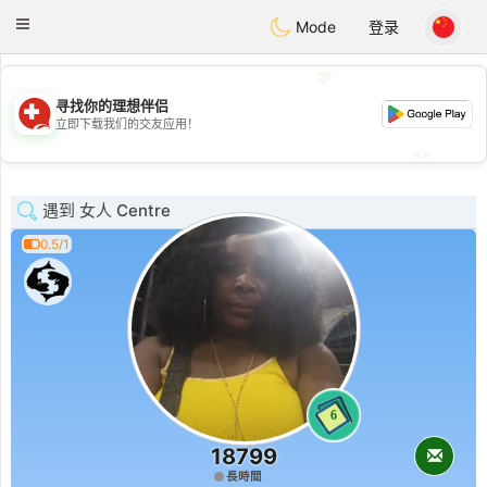
Suissi
Toggle
Mode
登录
navigation
💖
寻找你的理想伴侣
💖
立即下载我们的交友应用！
💕
💕
遇到 女人 Centre
0.5/1
6
18799
長時間