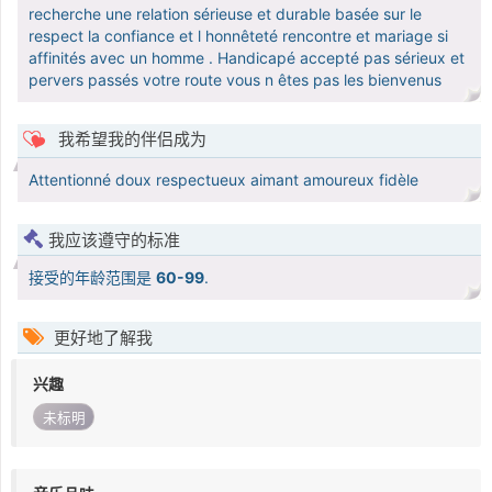
recherche une relation sérieuse et durable basée sur le
respect la confiance et l honnêteté rencontre et mariage si
affinités avec un homme . Handicapé accepté pas sérieux et
pervers passés votre route vous n êtes pas les bienvenus
我希望我的伴侣成为
Attentionné doux respectueux aimant amoureux fidèle
我应该遵守的标准
接受的年龄范围是
60-99
.
更好地了解我
兴趣
未标明