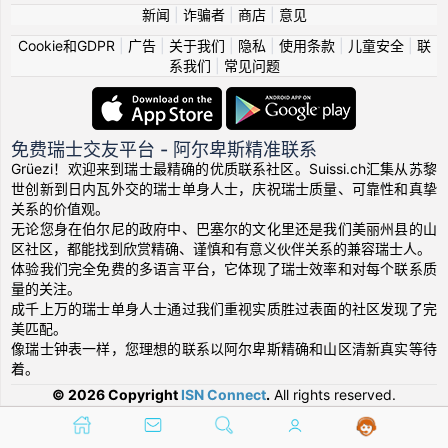
新闻
|
诈骗者
|
商店
|
意见
Cookie和GDPR
|
广告
|
关于我们
|
隐私
|
使用条款
|
儿童安全
|
联
系我们
|
常见问题
免费瑞士交友平台 - 阿尔卑斯精准联系
Grüezi！欢迎来到瑞士最精确的优质联系社区。Suissi.ch汇集从苏黎
世创新到日内瓦外交的瑞士单身人士，庆祝瑞士质量、可靠性和真挚
关系的价值观。
无论您身在伯尔尼的政府中、巴塞尔的文化里还是我们美丽州县的山
区社区，都能找到欣赏精确、谨慎和有意义伙伴关系的兼容瑞士人。
体验我们完全免费的多语言平台，它体现了瑞士效率和对每个联系质
量的关注。
成千上万的瑞士单身人士通过我们重视实质胜过表面的社区发现了完
美匹配。
像瑞士钟表一样，您理想的联系以阿尔卑斯精确和山区清新真实等待
着。
© 2026 Copyright
ISN Connect
.
All rights reserved.