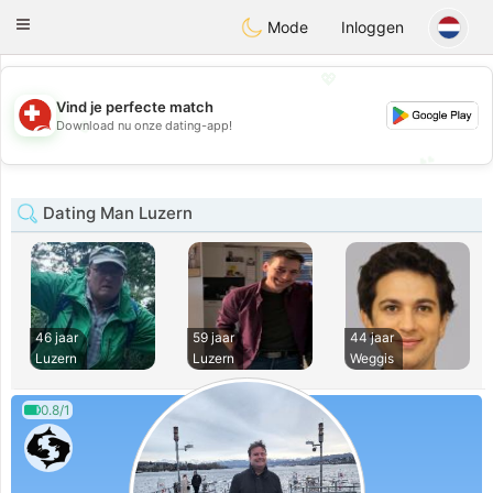
Suissi
Toggle
Mode
Inloggen
navigation
💖
Vind je perfecte match
💖
Download nu onze dating-app!
💕
💕
Dating Man Luzern
46 jaar
59 jaar
44 jaar
Luzern
Luzern
Weggis
0.8/1