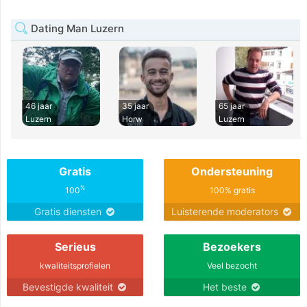
Dating Man Luzern
46 jaar
35 jaar
65 jaar
Luzern
Horw
Luzern
Gratis
Ondersteuning
%
100
100% gratis
Gratis diensten
Luisterende moderators
Serieus
Bezoekers
kwaliteitsprofielen
Veel bezocht
Bevestigde kwaliteit
Het beste