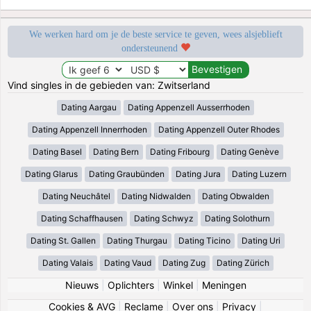
We werken hard om je de beste service te geven, wees alsjeblieft
ondersteunend
Vind singles in de gebieden van: Zwitserland
Dating Aargau
Dating Appenzell Ausserrhoden
Dating Appenzell Innerrhoden
Dating Appenzell Outer Rhodes
Dating Basel
Dating Bern
Dating Fribourg
Dating Genève
Dating Glarus
Dating Graubünden
Dating Jura
Dating Luzern
Dating Neuchâtel
Dating Nidwalden
Dating Obwalden
Dating Schaffhausen
Dating Schwyz
Dating Solothurn
Dating St. Gallen
Dating Thurgau
Dating Ticino
Dating Uri
Dating Valais
Dating Vaud
Dating Zug
Dating Zürich
Nieuws
|
Oplichters
|
Winkel
|
Meningen
Cookies & AVG
|
Reclame
|
Over ons
|
Privacy
|