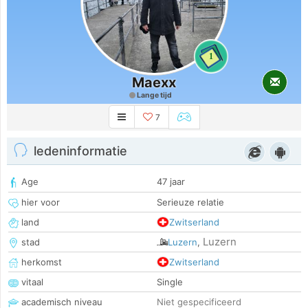
1
Maexx
Lange tijd
7
ledeninformatie
Age
47 jaar
hier voor
Serieuze relatie
land
Zwitserland
Luzern
stad
Luzern
,
herkomst
Zwitserland
vitaal
Single
academisch niveau
Niet gespecificeerd