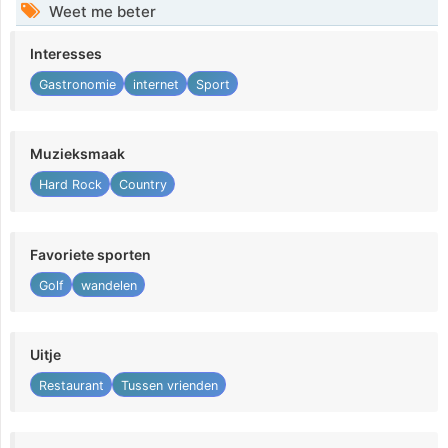
Weet me beter
Interesses
Gastronomie
internet
Sport
Muzieksmaak
Hard Rock
Country
Favoriete sporten
Golf
wandelen
Uitje
Restaurant
Tussen vrienden