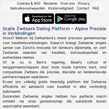
Cookies & AVG
|
Reclame
|
Over ons
|
Privacy
|
Gebruiksvoorwaarden
|
Kinderveiligheid
|
Contact
|
FAQ
Gratis Zwitsers Dating Platform – Alpine Precisie
in Verbindingen
Grüezi! Welkom bij Zwitserland's meest precieze gemeenschap
voor kwaliteitsverbindingen. Suissi.ch brengt Zwitserse singles
samen van Zürich's innovatie tot Genève's diplomatie, en viert
Zwitserse waarden van kwaliteit, betrouwbaarheid en
authentieke relaties.
Of je nu in Bern's regering, Basel's cultuur of
berggemeenschappen door onze mooie kantons bent, vind
compatibele Zwitsers die precisie, discretie en betekenisvolle
partnerschappen waarderen.
Ervaar ons volledig gratis meertalig platform dat Zwitserse
efficiëntie en aandacht voor kwaliteit in elke verbinding
belichaamt.
Duizenden Zwitserse singles hebben hun perfecte match
ontdekt via onze gemeenschap die substantie boven
oppervlakte waardeert.