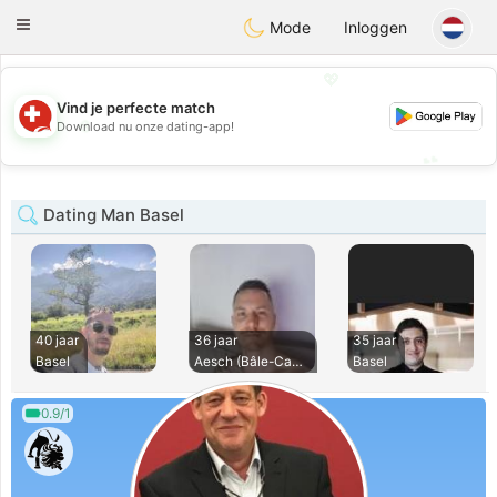
Suissi
Toggle
Mode
Inloggen
navigation
💖
Vind je perfecte match
💖
Download nu onze dating-app!
💕
💕
Dating Man Basel
40 jaar
36 jaar
35 jaar
Basel
Aesch (Bâle-Campag
Basel
0.9/1