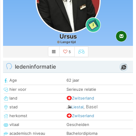
1
Ursus
Lange tijd
5
ledeninformatie
Age
62 jaar
hier voor
Serieuze relatie
land
Zwitserland
Basel
stad
Liestal
,
herkomst
Zwitserland
vitaal
Gescheiden
academisch niveau
Bachelordiploma