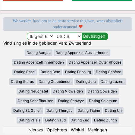
We werken hard om je de beste service te geven, wees alsjeblieft
ondersteunend
Vind singles in de gebieden van: Zwitserland
Dating Aargau
Dating Appenzell Ausserrhoden
Dating Appenzell Innerrhoden
Dating Appenzell Outer Rhodes
Dating Basel
Dating Bern
Dating Fribourg
Dating Genève
Dating Glarus
Dating Graubünden
Dating Jura
Dating Luzern
Dating Neuchâtel
Dating Nidwalden
Dating Obwalden
Dating Schaffhausen
Dating Schwyz
Dating Solothurn
Dating St. Gallen
Dating Thurgau
Dating Ticino
Dating Uri
Dating Valais
Dating Vaud
Dating Zug
Dating Zürich
Nieuws
|
Oplichters
|
Winkel
|
Meningen