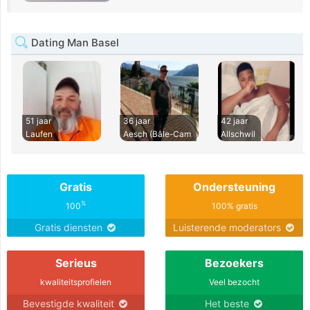
Dating Man Basel
51 jaar
36 jaar
42 jaar
Laufen
Aesch (Bâle-Cam
Allschwil
Gratis
Ondersteuning
%
100
100% gratis
Gratis diensten
Luisterende moderators
Serieus
Bezoekers
kwaliteitsprofielen
Veel bezocht
Bevestigde kwaliteit
Het beste