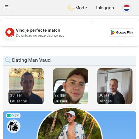
Suissi
Toggle
Mode
Inloggen
navigation
💖
Vind je perfecte match
💖
Download nu onze dating-app!
💕
💕
Dating Man Vaud
38 jaar
22 jaar
36 jaar
Lausanne
Crissier
Rances
0.7/1