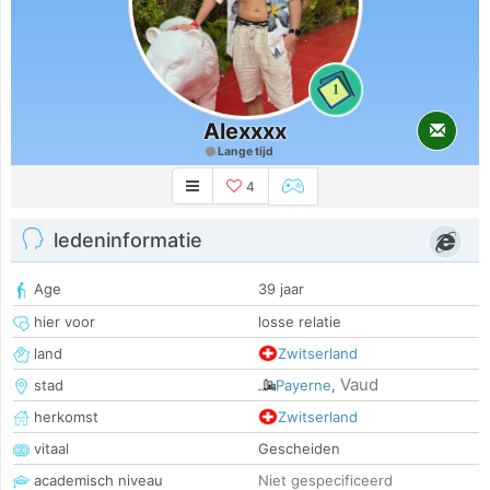
1
Alexxxx
Lange tijd
4
ledeninformatie
Age
39 jaar
hier voor
losse relatie
land
Zwitserland
Vaud
stad
Payerne
,
herkomst
Zwitserland
vitaal
Gescheiden
academisch niveau
Niet gespecificeerd