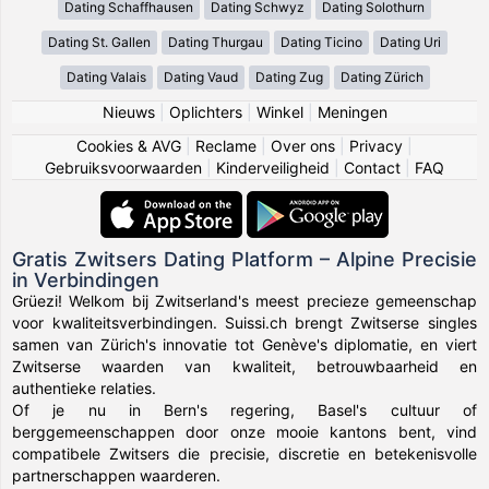
Dating Schaffhausen
Dating Schwyz
Dating Solothurn
Dating St. Gallen
Dating Thurgau
Dating Ticino
Dating Uri
Dating Valais
Dating Vaud
Dating Zug
Dating Zürich
Nieuws
|
Oplichters
|
Winkel
|
Meningen
Cookies & AVG
|
Reclame
|
Over ons
|
Privacy
|
Gebruiksvoorwaarden
|
Kinderveiligheid
|
Contact
|
FAQ
Gratis Zwitsers Dating Platform – Alpine Precisie
in Verbindingen
Grüezi! Welkom bij Zwitserland's meest precieze gemeenschap
voor kwaliteitsverbindingen. Suissi.ch brengt Zwitserse singles
samen van Zürich's innovatie tot Genève's diplomatie, en viert
Zwitserse waarden van kwaliteit, betrouwbaarheid en
authentieke relaties.
Of je nu in Bern's regering, Basel's cultuur of
berggemeenschappen door onze mooie kantons bent, vind
compatibele Zwitsers die precisie, discretie en betekenisvolle
partnerschappen waarderen.