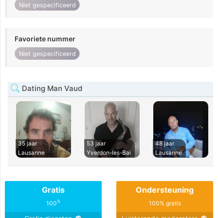
Niet gespecificeerd
Favoriete nummer
Niet gespecificeerd
Dating Man Vaud
35 jaar
53 jaar
48 jaar
Lausanne
Yverdon-les-Bai
Lausanne
Gratis
Ondersteuning
%
100
100% gratis