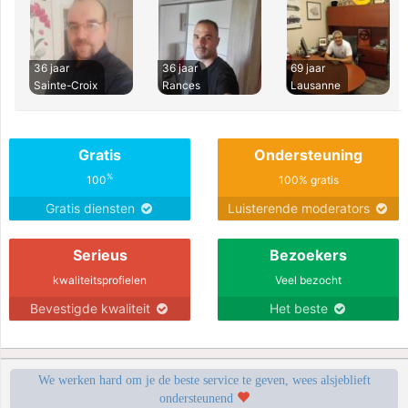
36 jaar
36 jaar
69 jaar
Sainte-Croix
Rances
Lausanne
Gratis
Ondersteuning
%
100
100% gratis
Gratis diensten
Luisterende moderators
Serieus
Bezoekers
kwaliteitsprofielen
Veel bezocht
Bevestigde kwaliteit
Het beste
We werken hard om je de beste service te geven, wees alsjeblieft
ondersteunend