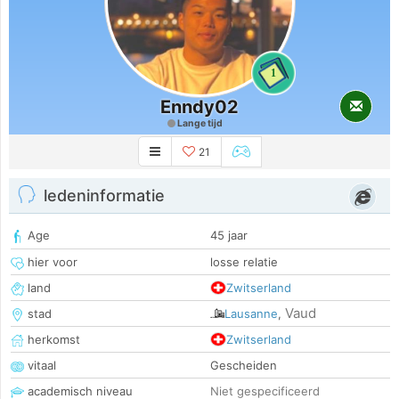
1
Enndy02
Lange tijd
21
ledeninformatie
Age
45 jaar
hier voor
losse relatie
land
Zwitserland
Vaud
stad
Lausanne
,
herkomst
Zwitserland
vitaal
Gescheiden
academisch niveau
Niet gespecificeerd