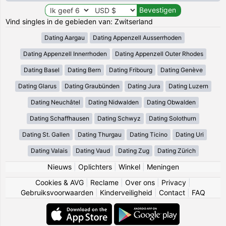
Vind singles in de gebieden van: Zwitserland
Dating Aargau
Dating Appenzell Ausserrhoden
Dating Appenzell Innerrhoden
Dating Appenzell Outer Rhodes
Dating Basel
Dating Bern
Dating Fribourg
Dating Genève
Dating Glarus
Dating Graubünden
Dating Jura
Dating Luzern
Dating Neuchâtel
Dating Nidwalden
Dating Obwalden
Dating Schaffhausen
Dating Schwyz
Dating Solothurn
Dating St. Gallen
Dating Thurgau
Dating Ticino
Dating Uri
Dating Valais
Dating Vaud
Dating Zug
Dating Zürich
Nieuws
|
Oplichters
|
Winkel
|
Meningen
Cookies & AVG
|
Reclame
|
Over ons
|
Privacy
|
Gebruiksvoorwaarden
|
Kinderveiligheid
|
Contact
|
FAQ