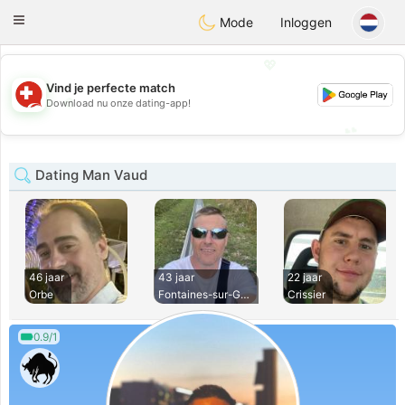
Suissi
Toggle
Mode
Inloggen
navigation
💖
Vind je perfecte match
💖
Download nu onze dating-app!
💕
💕
Dating Man Vaud
46 jaar
43 jaar
22 jaar
Orbe
Fontaines-sur-Gran
Crissier
0.9/1