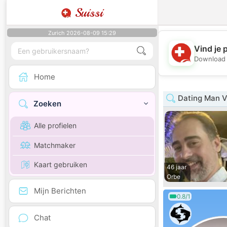
Suissi
Zurich 2026-08-09 15:29
Vind je 
Download 
Home
Dating Man 
Zoeken
Alle profielen
Matchmaker
Kaart gebruiken
46 jaar
Orbe
Mijn Berichten
0.8/1
Chat