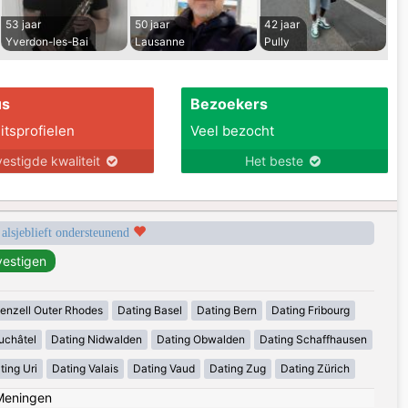
53 jaar
50 jaar
42 jaar
Yverdon-les-Bai
Lausanne
Pully
us
Bezoekers
itsprofielen
Veel bezocht
estigde kwaliteit
Het beste
 alsjeblieft ondersteunend
enzell Outer Rhodes
Dating Basel
Dating Bern
Dating Fribourg
uchâtel
Dating Nidwalden
Dating Obwalden
Dating Schaffhausen
ting Uri
Dating Valais
Dating Vaud
Dating Zug
Dating Zürich
Meningen