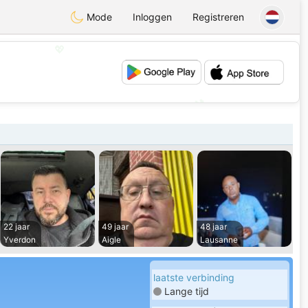
Mode
Inloggen
Registreren
💖
💕
22 jaar
49 jaar
48 jaar
Yverdon
Aigle
Lausanne
laatste verbinding
Lange tijd