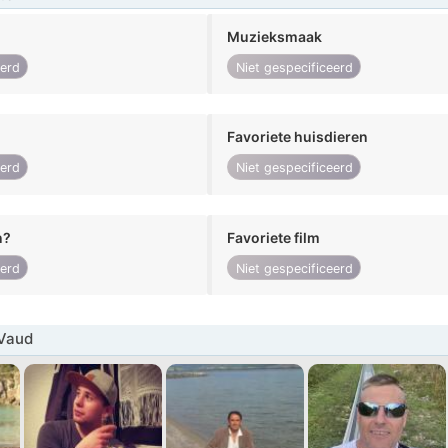
Muzieksmaak
eerd
Niet gespecificeerd
Favoriete huisdieren
eerd
Niet gespecificeerd
n?
Favoriete film
eerd
Niet gespecificeerd
Vaud