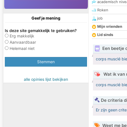
academisch nive
Roken
Geef je mening
job
Mijn vrienden
Is deze site gemakkelijk te gebruiken?
Lid sinds
Erg makkelijk
Aanvaardbaar
Een beetje 
Helemaal niet
corps musclé bi
Stemmen
Wat ik van 
alle opinies lijst bekijken
corps musclé bi
De criteria
Er zijn geen crit
Weet me be