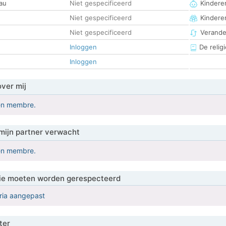
au
Niet gespecificeerd
Kinderen
Niet gespecificeerd
Kindere
Niet gespecificeerd
Verander
Inloggen
De religi
Inloggen
over mij
en membre.
mijn partner verwacht
en membre.
 die moeten worden gerespecteerd
eria aangepast
ter