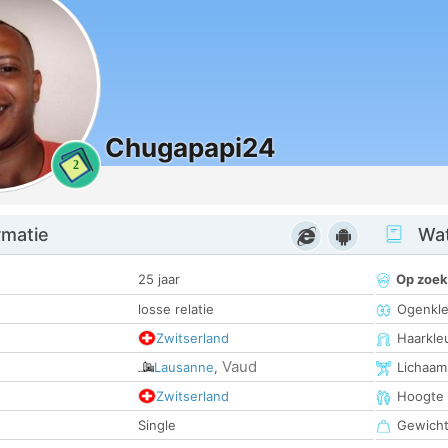
Chugapapi24
2
rmatie
Wat
25 jaar
Op zoek
losse relatie
Ogenkle
Zwitserland
Haarkle
Vaud
Lausanne
,
Lichaam
Zwitserland
Hoogte
Single
Gewich