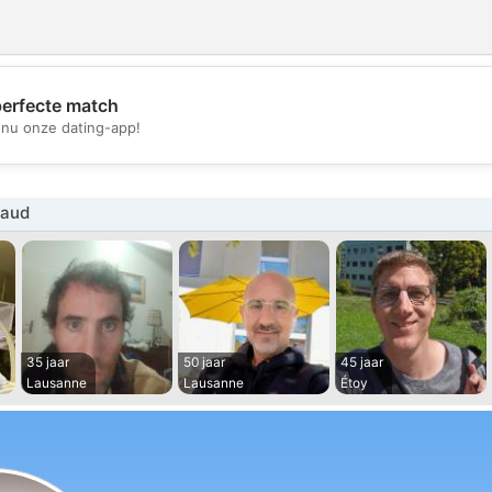
perfecte match
💖
nu onze dating-app!
💕
Vaud
35 jaar
50 jaar
45 jaar
Lausanne
Lausanne
Étoy