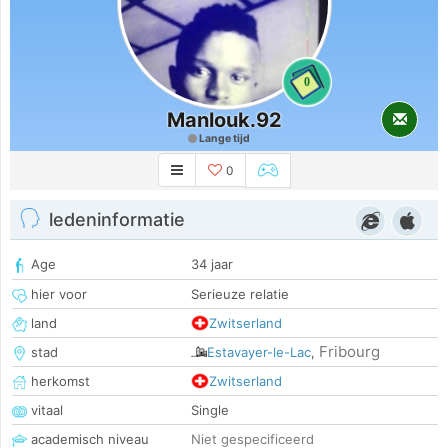
0
Manlouk.92
Lange tijd
0
ledeninformatie
Age
34 jaar
hier voor
Serieuze relatie
land
Zwitserland
Fribourg
stad
Estavayer-le-Lac
,
herkomst
Zwitserland
vitaal
Single
academisch niveau
Niet gespecificeerd