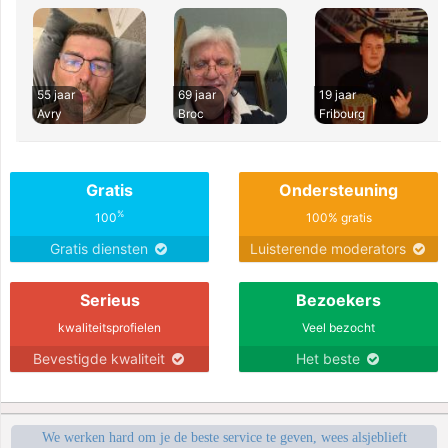
55 jaar
69 jaar
19 jaar
Avry
Broc
Fribourg
Gratis
Ondersteuning
%
100
100% gratis
Gratis diensten
Luisterende moderators
Serieus
Bezoekers
kwaliteitsprofielen
Veel bezocht
Bevestigde kwaliteit
Het beste
We werken hard om je de beste service te geven, wees alsjeblieft