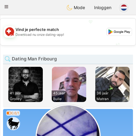
Suissi
Toggle
Mode
Inloggen
navigation
💖
Vind je perfecte match
💖
Download nu onze dating-app!
💕
💕
Dating Man Fribourg
41 jaar
45 jaar
36 jaar
Grolley
Bulle
Matran
0.6/1