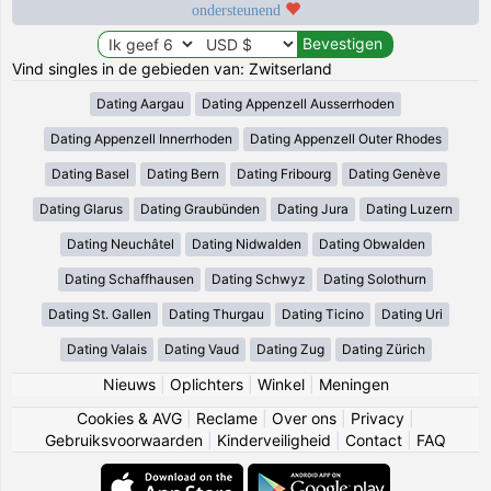
ondersteunend
Vind singles in de gebieden van: Zwitserland
Dating Aargau
Dating Appenzell Ausserrhoden
Dating Appenzell Innerrhoden
Dating Appenzell Outer Rhodes
Dating Basel
Dating Bern
Dating Fribourg
Dating Genève
Dating Glarus
Dating Graubünden
Dating Jura
Dating Luzern
Dating Neuchâtel
Dating Nidwalden
Dating Obwalden
Dating Schaffhausen
Dating Schwyz
Dating Solothurn
Dating St. Gallen
Dating Thurgau
Dating Ticino
Dating Uri
Dating Valais
Dating Vaud
Dating Zug
Dating Zürich
Nieuws
|
Oplichters
|
Winkel
|
Meningen
Cookies & AVG
|
Reclame
|
Over ons
|
Privacy
|
Gebruiksvoorwaarden
|
Kinderveiligheid
|
Contact
|
FAQ