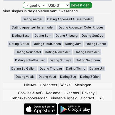
Vind singles in de gebieden van: Zwitserland
Dating Aargau
Dating Appenzell Ausserrhoden
Dating Appenzell Innerrhoden
Dating Appenzell Outer Rhodes
Dating Basel
Dating Bern
Dating Fribourg
Dating Genève
Dating Glarus
Dating Graubünden
Dating Jura
Dating Luzern
Dating Neuchâtel
Dating Nidwalden
Dating Obwalden
Dating Schaffhausen
Dating Schwyz
Dating Solothurn
Dating St. Gallen
Dating Thurgau
Dating Ticino
Dating Uri
Dating Valais
Dating Vaud
Dating Zug
Dating Zürich
Nieuws
|
Oplichters
|
Winkel
|
Meningen
Cookies & AVG
|
Reclame
|
Over ons
|
Privacy
|
Gebruiksvoorwaarden
|
Kinderveiligheid
|
Contact
|
FAQ