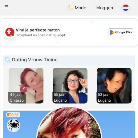
Suissi
Toggle
Mode
Inloggen
navigation
💖
💖
Vind je perfecte match
Download nu onze dating-app!
💕
💕
Dating Vrouw Ticino
49 jaar
55 jaar
52 jaar
Chiasso
Lugano
Lugano
0.6/1