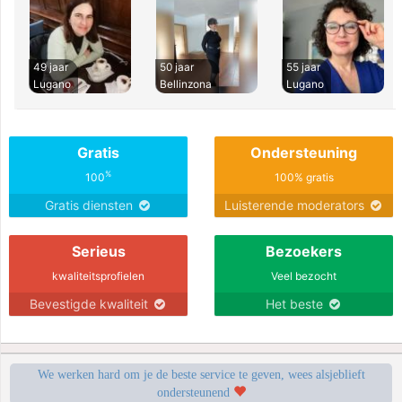
49 jaar
50 jaar
55 jaar
Lugano
Bellinzona
Lugano
Gratis
Ondersteuning
%
100
100% gratis
Gratis diensten
Luisterende moderators
Serieus
Bezoekers
kwaliteitsprofielen
Veel bezocht
Bevestigde kwaliteit
Het beste
We werken hard om je de beste service te geven, wees alsjeblieft
ondersteunend