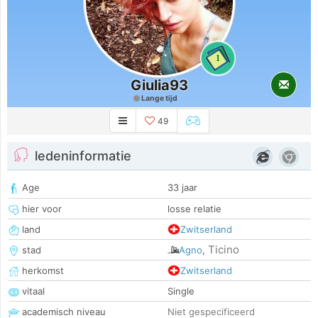
1
Giulia93
Lange tijd
49
ledeninformatie
Age
33 jaar
hier voor
losse relatie
land
Zwitserland
Ticino
stad
Agno
,
herkomst
Zwitserland
vitaal
Single
academisch niveau
Niet gespecificeerd