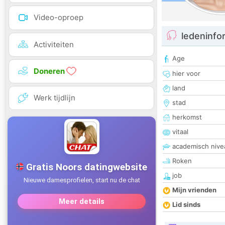
Video-oproep
ledeninfo
Activiteiten
Age
Doneren
hier voor
land
Werk tijdlijn
stad
herkomst
vitaal
academisch nive
Roken
job
Mijn vrienden
Lid sinds