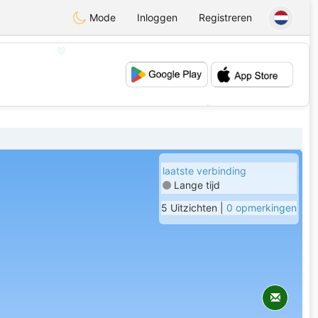
Mode
Inloggen
Registreren
💖
💕
laatste verbinding
Lange tijd
5 Uitzichten |
0 opmerkingen