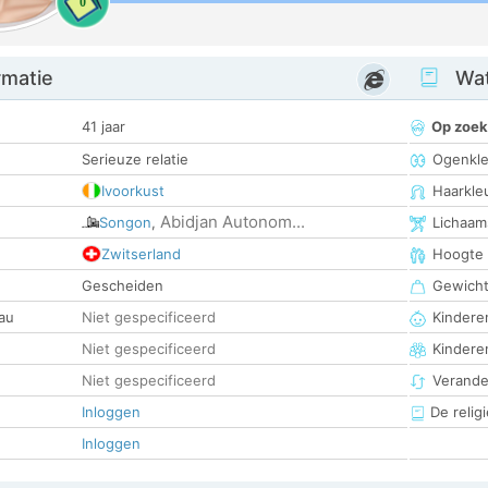
0
rmatie
Wat
41 jaar
Op zoek
Serieuze relatie
Ogenkle
Ivoorkust
Haarkle
Abidjan Autonom...
Songon
,
Lichaam
Zwitserland
Hoogte
Gescheiden
Gewich
au
Niet gespecificeerd
Kinderen
Niet gespecificeerd
Kindere
Niet gespecificeerd
Verander
Inloggen
De religi
Inloggen