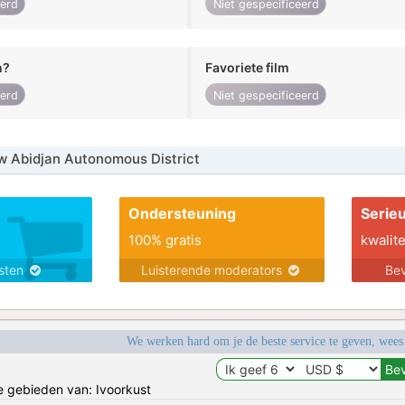
eerd
Niet gespecificeerd
n?
Favoriete film
eerd
Niet gespecificeerd
 Abidjan Autonomous District
Ondersteuning
Serie
100% gratis
kwalite
nsten
Luisterende moderators
Bev
We werken hard om je de beste service te geven, wees
de gebieden van: Ivoorkust