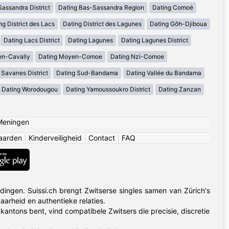
assandra District
Dating Bas-Sassandra Region
Dating Comoé
ng District des Lacs
Dating District des Lagunes
Dating Gôh-Djiboua
Dating Lacs District
Dating Lagunes
Dating Lagunes District
en-Cavally
Dating Moyen-Comoe
Dating Nzi-Comoe
 Savanes District
Dating Sud-Bandama
Dating Vallée du Bandama
Dating Worodougou
Dating Yamoussoukro District
Dating Zanzan
Meningen
aarden
|
Kinderveiligheid
|
Contact
|
FAQ
n
dingen. Suissi.ch brengt Zwitserse singles samen van Zürich's
aarheid en authentieke relaties.
antons bent, vind compatibele Zwitsers die precisie, discretie