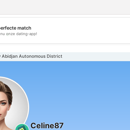
perfecte match
💖
nu onze dating-app!
💕
 Abidjan Autonomous District
Celine87