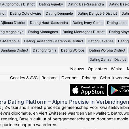
n Autonomous District
Dating Agnéby
Dating Bas-Sassandra
Dating Bas-S
rict
Dating Cote dIvoire
Dating Denguélé
Dating Denguélé District
Dati
Djiboua District
Dating Haut-Sassandra
Dating Ivory Coast
Dating Lacs
ing Meghalaya
Dating Montagnes
Dating Montagnes District
Dating Moy
ra-Marahoué
Dating Sassandra-Marahoué District
Dating Savanes
Dating
 Bandama District
Dating Virginia
Dating Woroba
Dating Woroba District
Dating Zanzan District
Nieuws
|
Oplichters
|
Winkel
|
Cookies & AVG
|
Reclame
|
Over ons
|
Privacy
|
Gebruiksvoorw
ers Dating Platform – Alpine Precisie in Verbindinge
ij Zwitserland's meest precieze gemeenschap voor kwaliteitsverbin
nève's diplomatie, en viert Zwitserse waarden van kwaliteit, betrouwb
's regering, Basel's cultuur of berggemeenschappen door onze mooie k
le partnerschappen waarderen.