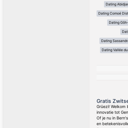
Dating Abidja
Dating Comoé Dist
Dating Gôh-
Dat
Dating Sassand
Dating Vallée du
Gratis Zwits
Grüezi! Welkom b
innovatie tot Ge
Of je nu in Bern
en betekenisvol