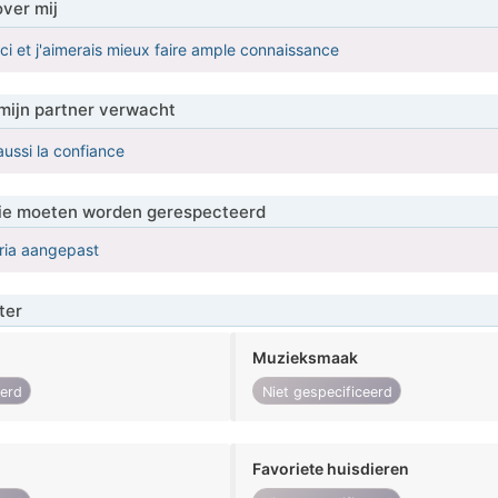
over mij
ici et j'aimerais mieux faire ample connaissance
mijn partner verwacht
aussi la confiance
 die moeten worden gerespecteerd
eria aangepast
ter
Muzieksmaak
eerd
Niet gespecificeerd
Favoriete huisdieren