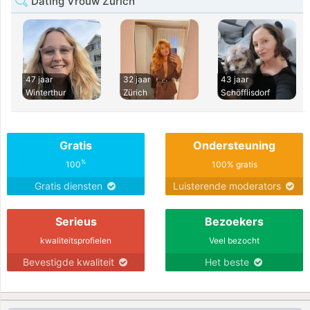
Dating Vrouw Zürich
47 jaar
32 jaar
43 jaar
Winterthur
Zürich
Schöfflisdorf
Gratis
Ondersteuning
%
100
100% gratis
Gratis diensten
Luisterende moderators
Serieus
Bezoekers
kwaliteitsprofielen
Veel bezocht
Bevestigde kwaliteit
Het beste