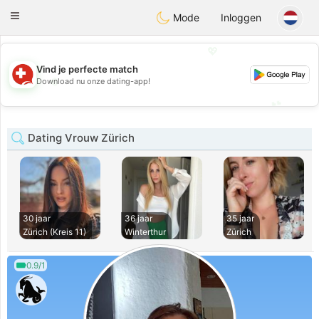
Suissi
Toggle
Mode
Inloggen
navigation
💖
Vind je perfecte match
💖
Download nu onze dating-app!
💕
💕
Dating Vrouw Zürich
30 jaar
36 jaar
35 jaar
Zürich (Kreis 11)
Winterthur
Zürich
0.9/1