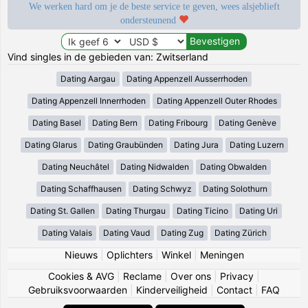
We werken hard om je de beste service te geven, wees alsjeblieft
ondersteunend
Vind singles in de gebieden van: Zwitserland
Dating Aargau
Dating Appenzell Ausserrhoden
Dating Appenzell Innerrhoden
Dating Appenzell Outer Rhodes
Dating Basel
Dating Bern
Dating Fribourg
Dating Genève
Dating Glarus
Dating Graubünden
Dating Jura
Dating Luzern
Dating Neuchâtel
Dating Nidwalden
Dating Obwalden
Dating Schaffhausen
Dating Schwyz
Dating Solothurn
Dating St. Gallen
Dating Thurgau
Dating Ticino
Dating Uri
Dating Valais
Dating Vaud
Dating Zug
Dating Zürich
Nieuws
|
Oplichters
|
Winkel
|
Meningen
Cookies & AVG
|
Reclame
|
Over ons
|
Privacy
|
Gebruiksvoorwaarden
|
Kinderveiligheid
|
Contact
|
FAQ