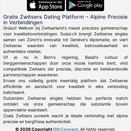
Gratis Zwitsers Dating Platform – Alpine Precisie
in Verbindingen
Grüezi! Welkom bij Zwitserland's meest precieze gemeenschap
voor kwaliteitsverbindingen. Suissi.ch brengt Zwitserse singles
samen van Zürich's innovatie tot Genève's diplomatie, en viert
Zwitserse waarden van kwaliteit, betrouwbaarheid en
authentieke relaties.
Of je nu in Bern's regering, Basel's cultuur of
berggemeenschappen door onze mooie kantons bent, vind
compatibele Zwitsers die precisie, discretie en betekenisvolle
partnerschappen waarderen.
Ervaar ons volledig gratis meertalig platform dat Zwitserse
efficiëntie en aandacht voor kwaliteit in elke verbinding
belichaamt.
Duizenden Zwitserse singles hebben hun perfecte match
ontdekt via onze gemeenschap die substantie boven
oppervlakte waardeert.
Zoals Zwitsers uurwerk wacht je ideale verbinding met alpine
precisie en bergfrisse authenticiteit.
© 2026 Copyright
ISN Connect
.
All rights reserved.