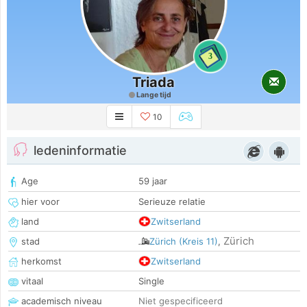
3
Triada
Lange tijd
10
ledeninformatie
Age
59 jaar
hier voor
Serieuze relatie
land
Zwitserland
Zürich
stad
Zürich (Kreis 11)
,
herkomst
Zwitserland
vitaal
Single
academisch niveau
Niet gespecificeerd