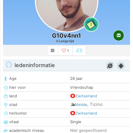
1
G10v4nn1
Lange tijd
1
ledeninformatie
Age
28 jaar
hier voor
Vriendschap
land
Zwitserland
Ticino
stad
Melide
,
herkomst
Zwitserland
vitaal
Single
academisch niveau
Niet gespecificeerd