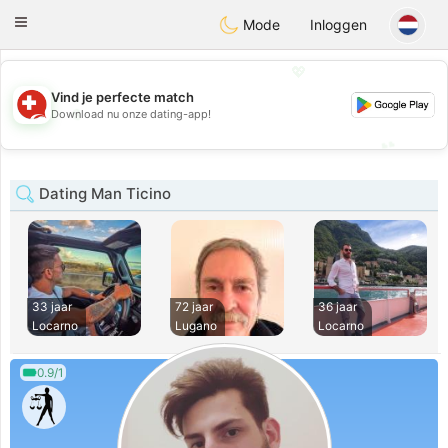
Suissi
Toggle
Mode
Inloggen
navigation
💖
Vind je perfecte match
💖
Download nu onze dating-app!
💕
💕
Dating Man Ticino
33 jaar
72 jaar
36 jaar
Locarno
Lugano
Locarno
0.9/1