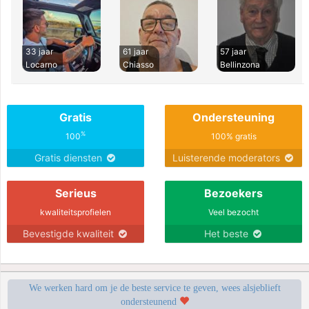
33 jaar
61 jaar
57 jaar
Locarno
Chiasso
Bellinzona
Gratis
Ondersteuning
%
100
100% gratis
Gratis diensten
Luisterende moderators
Serieus
Bezoekers
kwaliteitsprofielen
Veel bezocht
Bevestigde kwaliteit
Het beste
We werken hard om je de beste service te geven, wees alsjeblieft
ondersteunend