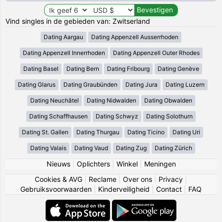
Vind singles in de gebieden van: Zwitserland
Dating Aargau
Dating Appenzell Ausserrhoden
Dating Appenzell Innerrhoden
Dating Appenzell Outer Rhodes
Dating Basel
Dating Bern
Dating Fribourg
Dating Genève
Dating Glarus
Dating Graubünden
Dating Jura
Dating Luzern
Dating Neuchâtel
Dating Nidwalden
Dating Obwalden
Dating Schaffhausen
Dating Schwyz
Dating Solothurn
Dating St. Gallen
Dating Thurgau
Dating Ticino
Dating Uri
Dating Valais
Dating Vaud
Dating Zug
Dating Zürich
Nieuws
|
Oplichters
|
Winkel
|
Meningen
Cookies & AVG
|
Reclame
|
Over ons
|
Privacy
|
Gebruiksvoorwaarden
|
Kinderveiligheid
|
Contact
|
FAQ