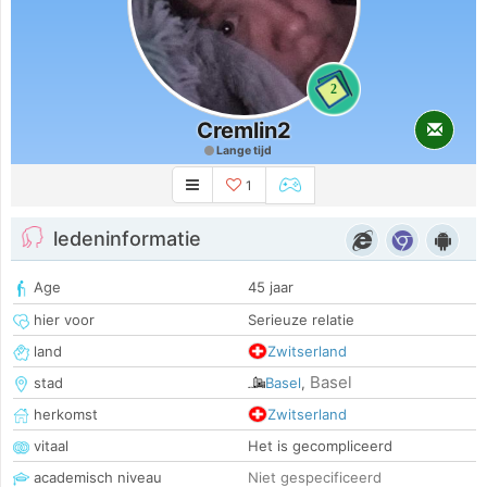
2
Cremlin2
Lange tijd
1
ledeninformatie
Age
45 jaar
hier voor
Serieuze relatie
land
Zwitserland
Basel
stad
Basel
,
herkomst
Zwitserland
vitaal
Het is gecompliceerd
academisch niveau
Niet gespecificeerd