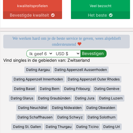
kwaliteitsprofielen
Veel bezocht
Bevestigde kwaliteit
Het beste
We werken hard om je de beste service te geven, wees alsjeblieft
ondersteunend
Vind singles in de gebieden van: Zwitserland
Dating Aargau
Dating Appenzell Ausserrhoden
Dating Appenzell Innerrhoden
Dating Appenzell Outer Rhodes
Dating Basel
Dating Bern
Dating Fribourg
Dating Genève
Dating Glarus
Dating Graubünden
Dating Jura
Dating Luzern
Dating Neuchâtel
Dating Nidwalden
Dating Obwalden
Dating Schaffhausen
Dating Schwyz
Dating Solothurn
Dating St. Gallen
Dating Thurgau
Dating Ticino
Dating Uri