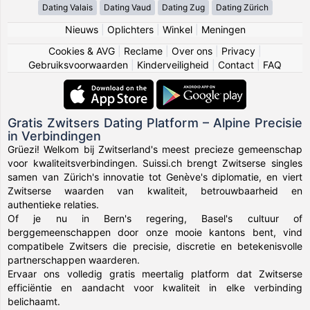
Dating Valais
Dating Vaud
Dating Zug
Dating Zürich
Nieuws
|
Oplichters
|
Winkel
|
Meningen
Cookies & AVG
|
Reclame
|
Over ons
|
Privacy
|
Gebruiksvoorwaarden
|
Kinderveiligheid
|
Contact
|
FAQ
Gratis Zwitsers Dating Platform – Alpine Precisie
in Verbindingen
Grüezi! Welkom bij Zwitserland's meest precieze gemeenschap
voor kwaliteitsverbindingen. Suissi.ch brengt Zwitserse singles
samen van Zürich's innovatie tot Genève's diplomatie, en viert
Zwitserse waarden van kwaliteit, betrouwbaarheid en
authentieke relaties.
Of je nu in Bern's regering, Basel's cultuur of
berggemeenschappen door onze mooie kantons bent, vind
compatibele Zwitsers die precisie, discretie en betekenisvolle
partnerschappen waarderen.
Ervaar ons volledig gratis meertalig platform dat Zwitserse
efficiëntie en aandacht voor kwaliteit in elke verbinding
belichaamt.