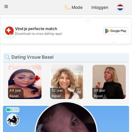
Suissi
Toggle
Mode
Inloggen
navigation
💖
Vind je perfecte match
💖
Download nu onze dating-app!
💕
💕
Dating Vrouw Basel
44 jaar
52 jaar
38 jaar
Basel
Basel
Basel
0.7/1