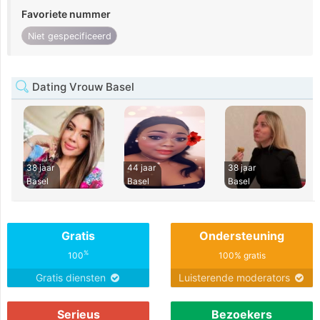
Favoriete nummer
Niet gespecificeerd
Dating Vrouw Basel
38 jaar
44 jaar
38 jaar
Basel
Basel
Basel
Gratis
Ondersteuning
%
100
100% gratis
Gratis diensten
Luisterende moderators
Serieus
Bezoekers