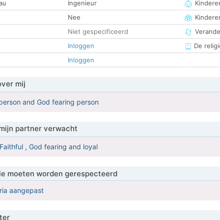
au
Ingenieur
Kinderen
Nee
Kindere
Niet gespecificeerd
Verander
Inloggen
De religi
Inloggen
over mij
 person and God fearing person
mijn partner verwacht
Faithful , God fearing and loyal
 die moeten worden gerespecteerd
eria aangepast
ter