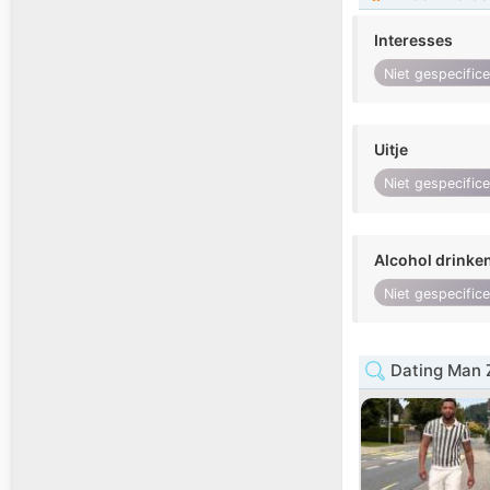
Interesses
Niet gespecific
Uitje
Niet gespecific
Alcohol drinke
Niet gespecific
Dating Man 