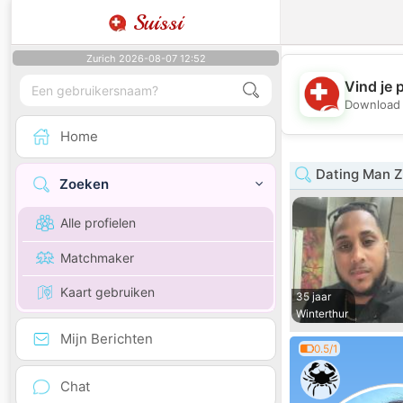
Suissi
Zurich 2026-08-07 12:52
Vind je 
Download 
Home
Dating Man Z
Zoeken
Alle profielen
Matchmaker
Kaart gebruiken
35 jaar
Winterthur
Mijn Berichten
0.5/1
Chat