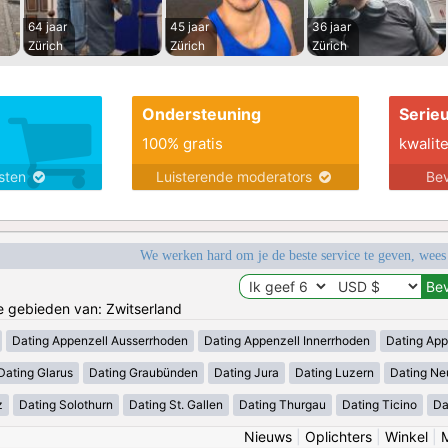
64 jaar
45 jaar
36 jaar
Zürich
Zürich
Zürich
Ondersteuning
Serie
100% gratis
kwalite
nsten
Luisterende moderators
Bev
We werken hard om je de beste service te geven, wees
de gebieden van: Zwitserland
Dating Appenzell Ausserrhoden
Dating Appenzell Innerrhoden
Dating App
Dating Glarus
Dating Graubünden
Dating Jura
Dating Luzern
Dating Ne
z
Dating Solothurn
Dating St. Gallen
Dating Thurgau
Dating Ticino
Da
Nieuws
|
Oplichters
|
Winkel
|