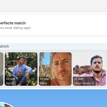
perfecte match
💖
nu onze dating-app!
💕
ürich
38 jaar
59 jaar
35 jaar
Zürich
Sand
Zürich (Kreis 1)