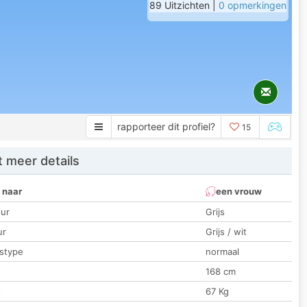
89 Uitzichten |
0 opmerkingen
rapporteer dit profiel?
15
 meer details
 naar
een vrouw
ur
Grijs
ur
Grijs / wit
stype
normaal
168 cm
t
67 Kg