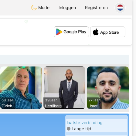
Mode
Inloggen
Registreren
💖
💕
58 jaar
39 jaar
27 jaar
Zürich
Herrliberg
Uster
laatste verbinding
Lange tijd