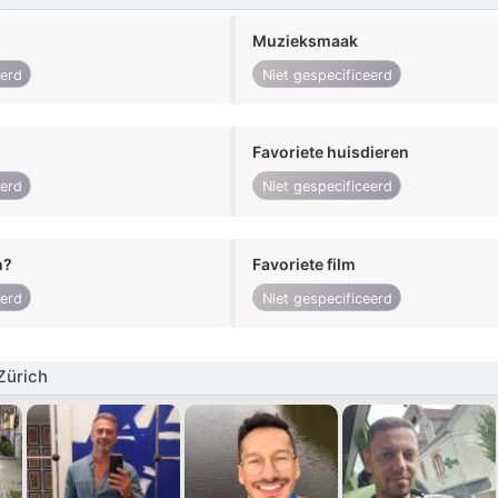
Muzieksmaak
eerd
Niet gespecificeerd
Favoriete huisdieren
eerd
Niet gespecificeerd
n?
Favoriete film
eerd
Niet gespecificeerd
Zürich