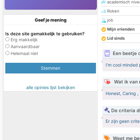
academisch nive
Roken
Geef je mening
job
Mijn vrienden
Is deze site gemakkelijk te gebruiken?
Lid sinds
Erg makkelijk
Aanvaardbaar
Een beetje 
Helemaal niet
I'm cool minded
Stemmen
Wat ik van 
alle opinies lijst bekijken
Honest, Caring , 
De criteria
Er zijn geen crit
Weet me be