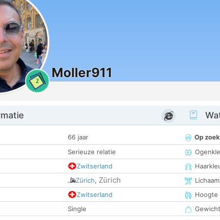
Moller911
2
rmatie
Wat
66 jaar
Op zoek
Serieuze relatie
Ogenkle
Zwitserland
Haarkle
Zürich
Zürich
,
Lichaam
Zwitserland
Hoogte
Single
Gewich