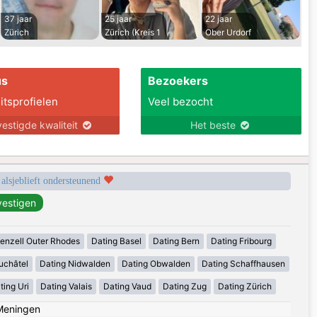
37 jaar
25 jaar
22 jaar
Zürich
Zürich (Kreis 1
Ober Urdorf
us
Bezoekers
itsprofielen
Veel bezocht
estigde kwaliteit
Het beste
 alsjeblieft ondersteunend
enzell Outer Rhodes
Dating Basel
Dating Bern
Dating Fribourg
uchâtel
Dating Nidwalden
Dating Obwalden
Dating Schaffhausen
ting Uri
Dating Valais
Dating Vaud
Dating Zug
Dating Zürich
Meningen