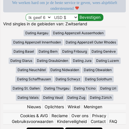
We werken hard om je de beste service te geven, wees alsjeblieft
ondersteunend
Vind singles in de gebieden van: Zwitserland
Dating Aargau
Dating Appenzell Ausserrhoden
Dating Appenzell Innerrhoden
Dating Appenzell Outer Rhodes
Dating Basel
Dating Bern
Dating Fribourg
Dating Genève
Dating Glarus
Dating Graubünden
Dating Jura
Dating Luzern
Dating Neuchâtel
Dating Nidwalden
Dating Obwalden
Dating Schaffhausen
Dating Schwyz
Dating Solothurn
Dating St. Gallen
Dating Thurgau
Dating Ticino
Dating Uri
Dating Valais
Dating Vaud
Dating Zug
Dating Zürich
Nieuws
|
Oplichters
|
Winkel
|
Meningen
Cookies & AVG
|
Reclame
|
Over ons
|
Privacy
|
Gebruiksvoorwaarden
|
Kinderveiligheid
|
Contact
|
FAQ