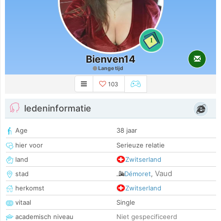
1
Bienven14
Lange tijd
103
ledeninformatie
Age
38 jaar
hier voor
Serieuze relatie
land
Zwitserland
Vaud
stad
Démoret
,
herkomst
Zwitserland
vitaal
Single
academisch niveau
Niet gespecificeerd