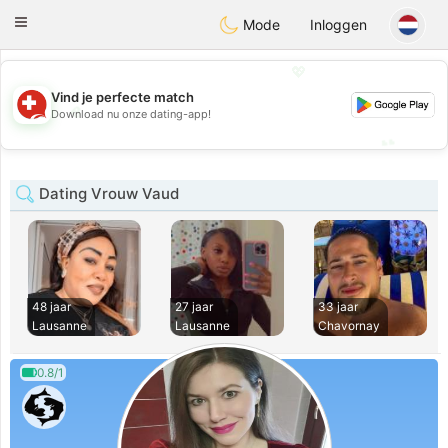
Suissi
Toggle
Mode
Inloggen
navigation
💖
Vind je perfecte match
💖
Download nu onze dating-app!
💕
💕
Dating Vrouw Vaud
48 jaar
27 jaar
33 jaar
Lausanne
Lausanne
Chavornay
0.8/1