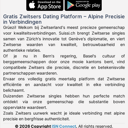
Gratis Zwitsers Dating Platform – Alpine Precisie
in Verbindingen
Grüezi! Welkom bij Zwitserland's meest precieze gemeenschap
voor kwaliteitsverbindingen. Suissi.ch brengt Zwitserse singles
samen van Zürich's innovatie tot Genève's diplomatie, en viert
Zwitserse waarden van kwaliteit, betrouwbaarheid en
authentieke relaties.
Of je nu in Bern's regering, Basel's cultuur of
berggemeenschappen door onze mooie kantons bent, vind
compatibele Zwitsers die precisie, discretie en betekenisvolle
partnerschappen waarderen.
Ervaar ons volledig gratis meertalig platform dat Zwitserse
efficiëntie en aandacht voor kwaliteit in elke verbinding
belichaamt.
Duizenden Zwitserse singles hebben hun perfecte match
ontdekt via onze gemeenschap die substantie boven
oppervlakte waardeert.
Zoals Zwitsers uurwerk wacht je ideale verbinding met alpine
precisie en bergfrisse authenticiteit.
© 2026 Copyright
ISN Connect
.
All rights reserved.