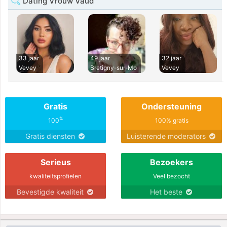
Dating Vrouw Vaud
33 jaar
49 jaar
32 jaar
Vevey
Bretigny-sur-Mo
Vevey
Gratis
Ondersteuning
%
100
100% gratis
Gratis diensten
Luisterende moderators
Serieus
Bezoekers
kwaliteitsprofielen
Veel bezocht
Bevestigde kwaliteit
Het beste