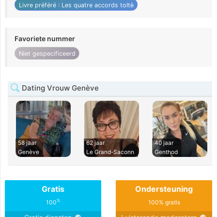
Livre préféré : Les quatre accords toltè
Favoriete nummer
Niet gespecificeerd
Dating Vrouw Genève
58 jaar
62 jaar
40 jaar
Genève
Le Grand-Saconn
Genthod
Gratis
Ondersteuning
%
100
100% gratis