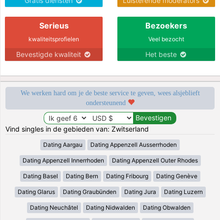
Gratis diensten
Luisterende moderators
Serieus
Bezoekers
kwaliteitsprofielen
Veel bezocht
Bevestigde kwaliteit
Het beste
We werken hard om je de beste service te geven, wees alsjeblieft
ondersteunend
Vind singles in de gebieden van: Zwitserland
Dating Aargau
Dating Appenzell Ausserrhoden
Dating Appenzell Innerrhoden
Dating Appenzell Outer Rhodes
Dating Basel
Dating Bern
Dating Fribourg
Dating Genève
Dating Glarus
Dating Graubünden
Dating Jura
Dating Luzern
Dating Neuchâtel
Dating Nidwalden
Dating Obwalden