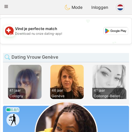
Suissi
Toggle
Mode
Inloggen
navigation
💖
Vind je perfecte match
💖
Download nu onze dating-app!
💕
💕
Dating Vrouw Genève
41 jaar
46 jaar
41 jaar
Cologny
Genève
Collonge-Bellerive
0.8/1