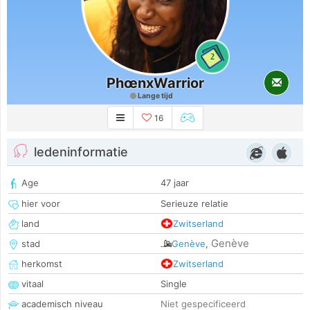
2
PhœnxWarrior
Lange tijd
16
ledeninformatie
Age
47 jaar
hier voor
Serieuze relatie
land
Zwitserland
Genève
stad
Genève
,
herkomst
Zwitserland
vitaal
Single
academisch niveau
Niet gespecificeerd