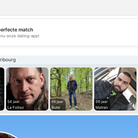
perfecte match
💖
nu onze dating-app!
💕
ribourg
54 jaar
69 jaar
36 jaar
La Folliaz
Bulle
Matran