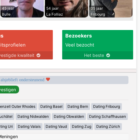
45 jaar
54 jaar
35 jaar
Bulle
La Folliaz
Fribourg
us
Bezoekers
itsprofielen
Veel bezocht
estigde kwaliteit
Het beste
 alsjeblieft ondersteunend
enzell Outer Rhodes
Dating Basel
Dating Bern
Dating Fribourg
uchâtel
Dating Nidwalden
Dating Obwalden
Dating Schaffhausen
ting Uri
Dating Valais
Dating Vaud
Dating Zug
Dating Zürich
Meningen