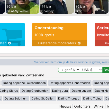
60 jaar
44 jaar
69 jaar
Saint-Sylvestre
Charmey
Broc
Ondersteuning
Serie
100% gratis
kwalite
nsten
Luisterende moderators
Bev
We werken hard om je de beste service te geven, wees
de gebieden van: Zwitserland
Dating Appenzell Ausserrhoden
Dating Appenzell Innerrhoden
Dating App
Dating Glarus
Dating Graubünden
Dating Jura
Dating Luzern
Dating Ne
z
Dating Solothurn
Dating St. Gallen
Dating Thurgau
Dating Ticino
Da
Nieuws
|
Oplichters
|
Winkel
|