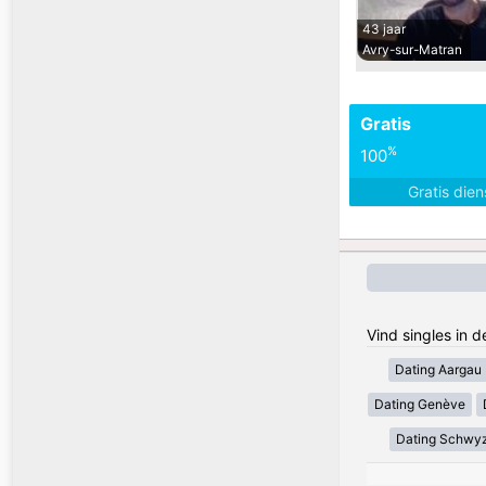
43 jaar
Avry-sur-Matran
Gratis
%
100
Gratis die
Vind singles in 
Dating Aargau
Dating Genève
Dating Schwy