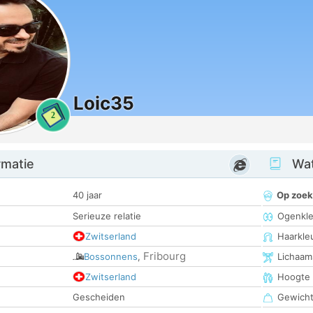
Loic35
2
rmatie
Wat
40 jaar
Op zoek
Serieuze relatie
Ogenkle
Zwitserland
Haarkle
Fribourg
Bossonnens
,
Lichaam
Zwitserland
Hoogte
Gescheiden
Gewich