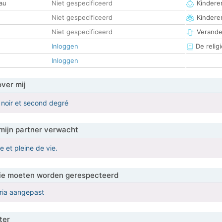
au
Niet gespecificeerd
Kinderen
Niet gespecificeerd
Kindere
Niet gespecificeerd
Verander
Inloggen
De religi
Inloggen
over mij
 noir et second degré
mijn partner verwacht
le et pleine de vie.
 die moeten worden gerespecteerd
eria aangepast
ter