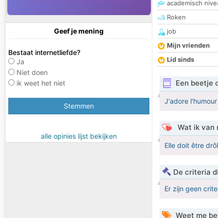
academisch nive
Roken
Geef je mening
job
Mijn vrienden
Bestaat internetliefde?
Lid sinds
Ja
Niet doen
Een beetje 
ik weet het niet
J'adore l'humour
Stemmen
Wat ik van 
alle opinies lijst bekijken
Elle doit être drô
De criteria
Er zijn geen crit
Weet me be