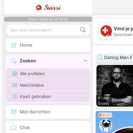
Suissi
Zurich 2026-08-07 10:30
Vind je 
Download 
Home
Dating Man F
Zoeken
Alle profielen
Matchmaker
Kaart gebruiken
41 jaar
Grolley
Mijn Berichten
0.6/1
Chat