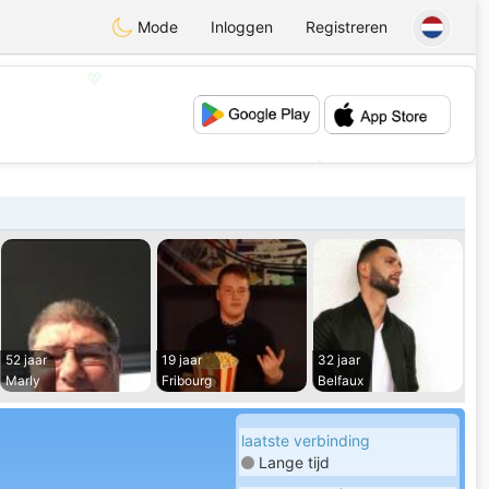
Mode
Inloggen
Registreren
💖
💕
52 jaar
19 jaar
32 jaar
Marly
Fribourg
Belfaux
laatste verbinding
Lange tijd