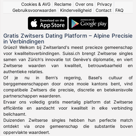
Cookies & AVG
|
Reclame
|
Over ons
|
Privacy
|
Gebruiksvoorwaarden
|
Kinderveiligheid
|
Contact
|
FAQ
Gratis Zwitsers Dating Platform – Alpine Precisie
in Verbindingen
Grüezi! Welkom bij Zwitserland's meest precieze gemeenschap
voor kwaliteitsverbindingen. Suissi.ch brengt Zwitserse singles
samen van Zürich's innovatie tot Genève's diplomatie, en viert
Zwitserse waarden van kwaliteit, betrouwbaarheid en
authentieke relaties.
Of je nu in Bern's regering, Basel's cultuur of
berggemeenschappen door onze mooie kantons bent, vind
compatibele Zwitsers die precisie, discretie en betekenisvolle
partnerschappen waarderen.
Ervaar ons volledig gratis meertalig platform dat Zwitserse
efficiëntie en aandacht voor kwaliteit in elke verbinding
belichaamt.
Duizenden Zwitserse singles hebben hun perfecte match
ontdekt via onze gemeenschap die substantie boven
oppervlakte waardeert.