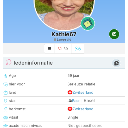
4
Kathie67
Lange tijd
39
ledeninformatie
Age
59 jaar
hier voor
Serieuze relatie
land
Zwitserland
Basel
stad
Basel
,
herkomst
Zwitserland
vitaal
Single
academisch niveau
Niet gespecificeerd