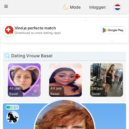
Suissi
Toggle
Mode
Inloggen
navigation
💖
Vind je perfecte match
💖
Download nu onze dating-app!
💕
💕
Dating Vrouw Basel
46 jaar
44 jaar
36 jaar
Basel
Basel
Basel
0.8/1