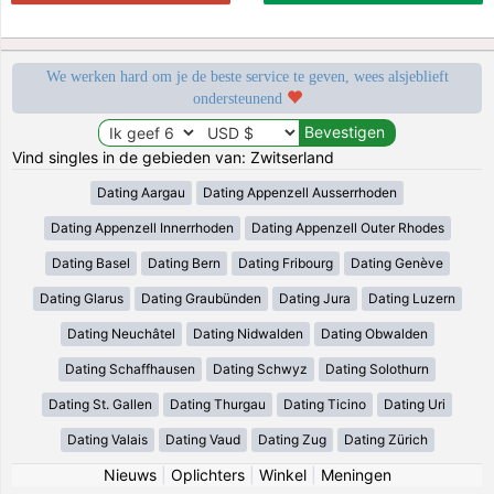
We werken hard om je de beste service te geven, wees alsjeblieft
ondersteunend
Vind singles in de gebieden van: Zwitserland
Dating Aargau
Dating Appenzell Ausserrhoden
Dating Appenzell Innerrhoden
Dating Appenzell Outer Rhodes
Dating Basel
Dating Bern
Dating Fribourg
Dating Genève
Dating Glarus
Dating Graubünden
Dating Jura
Dating Luzern
Dating Neuchâtel
Dating Nidwalden
Dating Obwalden
Dating Schaffhausen
Dating Schwyz
Dating Solothurn
Dating St. Gallen
Dating Thurgau
Dating Ticino
Dating Uri
Dating Valais
Dating Vaud
Dating Zug
Dating Zürich
Nieuws
|
Oplichters
|
Winkel
|
Meningen