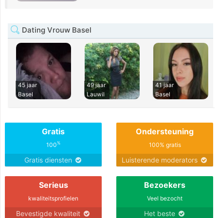
Dating Vrouw Basel
45 jaar
49 jaar
41 jaar
Basel
Lauwil
Basel
Gratis
Ondersteuning
%
100
100% gratis
Gratis diensten
Luisterende moderators
Serieus
Bezoekers
kwaliteitsprofielen
Veel bezocht
Bevestigde kwaliteit
Het beste