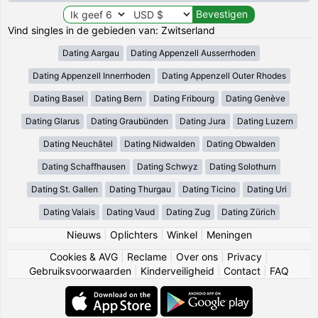
Vind singles in de gebieden van: Zwitserland
Dating Aargau
Dating Appenzell Ausserrhoden
Dating Appenzell Innerrhoden
Dating Appenzell Outer Rhodes
Dating Basel
Dating Bern
Dating Fribourg
Dating Genève
Dating Glarus
Dating Graubünden
Dating Jura
Dating Luzern
Dating Neuchâtel
Dating Nidwalden
Dating Obwalden
Dating Schaffhausen
Dating Schwyz
Dating Solothurn
Dating St. Gallen
Dating Thurgau
Dating Ticino
Dating Uri
Dating Valais
Dating Vaud
Dating Zug
Dating Zürich
Nieuws
|
Oplichters
|
Winkel
|
Meningen
Cookies & AVG
|
Reclame
|
Over ons
|
Privacy
|
Gebruiksvoorwaarden
|
Kinderveiligheid
|
Contact
|
FAQ