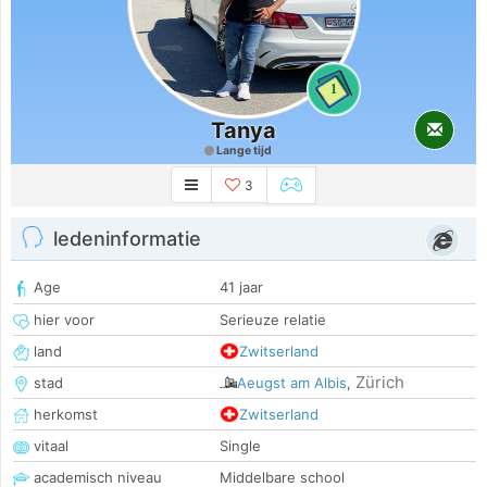
1
Tanya
Lange tijd
3
ledeninformatie
Age
41 jaar
hier voor
Serieuze relatie
land
Zwitserland
Zürich
stad
Aeugst am Albis
,
herkomst
Zwitserland
vitaal
Single
academisch niveau
Middelbare school