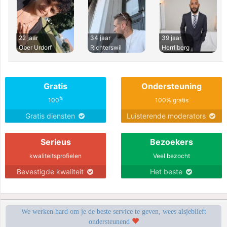
22 jaar
34 jaar
39 jaar
Ober Urdorf
Richterswil
Herrliberg
Gratis
Ondersteuning
%
100
100% gratis
Gratis diensten
Luisterende moderators
Serieus
Bezoekers
kwaliteitsprofielen
Veel bezocht
Bevestigde kwaliteit
Het beste
We werken hard om je de beste service te geven, wees alsjeblieft
ondersteunend