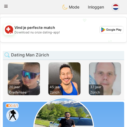
Suissi
Toggle
Mode
Inloggen
navigation
💖
Vind je perfecte match
💖
Download nu onze dating-app!
💕
💕
Dating Man Zürich
20 jaar
45 jaar
37 jaar
Greifensee
Zürich
Zürich
0.6/1