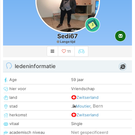
3
Sedi67
Lange tijd
11
ledeninformatie
Age
59 jaar
hier voor
Vriendschap
land
Zwitserland
Bern
stad
Moutier
,
herkomst
Zwitserland
vitaal
Single
academisch niveau
Niet gespecificeerd