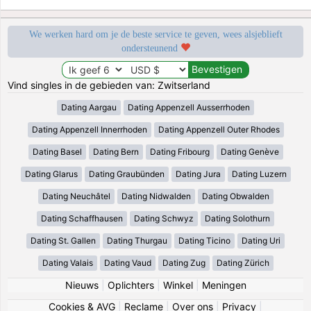
We werken hard om je de beste service te geven, wees alsjeblieft
ondersteunend
Vind singles in de gebieden van: Zwitserland
Dating Aargau
Dating Appenzell Ausserrhoden
Dating Appenzell Innerrhoden
Dating Appenzell Outer Rhodes
Dating Basel
Dating Bern
Dating Fribourg
Dating Genève
Dating Glarus
Dating Graubünden
Dating Jura
Dating Luzern
Dating Neuchâtel
Dating Nidwalden
Dating Obwalden
Dating Schaffhausen
Dating Schwyz
Dating Solothurn
Dating St. Gallen
Dating Thurgau
Dating Ticino
Dating Uri
Dating Valais
Dating Vaud
Dating Zug
Dating Zürich
Nieuws
|
Oplichters
|
Winkel
|
Meningen
Cookies & AVG
|
Reclame
|
Over ons
|
Privacy
|