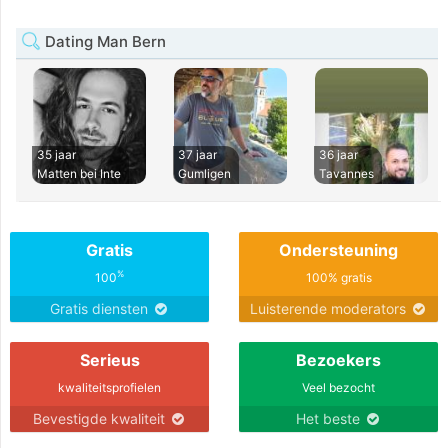
Dating Man Bern
35 jaar
37 jaar
36 jaar
Matten bei Inte
Gumligen
Tavannes
Gratis
Ondersteuning
%
100
100% gratis
Gratis diensten
Luisterende moderators
Serieus
Bezoekers
kwaliteitsprofielen
Veel bezocht
Bevestigde kwaliteit
Het beste