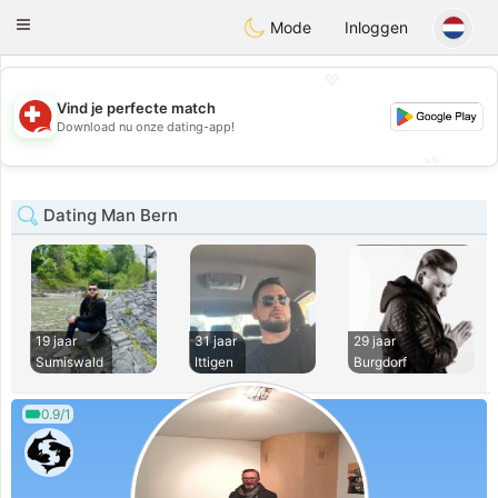
Suissi
Toggle
Mode
Inloggen
navigation
💖
Vind je perfecte match
💖
Download nu onze dating-app!
💕
💕
Dating Man Bern
19 jaar
31 jaar
29 jaar
Sumiswald
Ittigen
Burgdorf
0.9/1