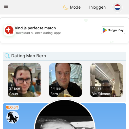
Suissi
Toggle
Mode
Inloggen
navigation
💖
Vind je perfecte match
💖
Download nu onze dating-app!
💕
💕
Dating Man Bern
27 jaar
44 jaar
41 jaar
Court
Bern
Biel/Bienne
0.6/1