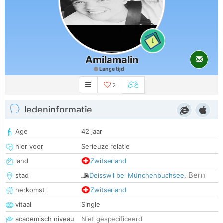
1
Amilamalin
Lange tijd
2
ledeninformatie
Age
42 jaar
hier voor
Serieuze relatie
land
Zwitserland
Bern
stad
Deisswil bei Münchenbuchsee
,
herkomst
Zwitserland
vitaal
Single
academisch niveau
Niet gespecificeerd