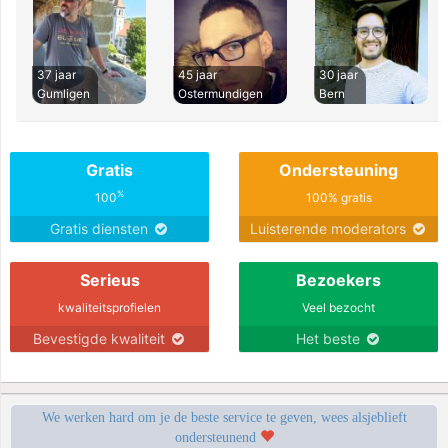
37 jaar
45 jaar
30 jaar
Gumligen
Ostermundigen
Bern
Gratis
Ondersteuning
%
100
100% gratis
Gratis diensten
Luisterende moderators
Serieus
Bezoekers
kwaliteitsprofielen
Veel bezocht
Bevestigde kwaliteit
Het beste
We werken hard om je de beste service te geven, wees alsjeblieft
ondersteunend