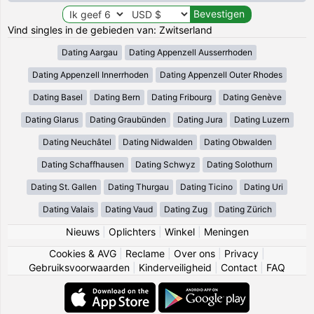
Vind singles in de gebieden van: Zwitserland
Dating Aargau
Dating Appenzell Ausserrhoden
Dating Appenzell Innerrhoden
Dating Appenzell Outer Rhodes
Dating Basel
Dating Bern
Dating Fribourg
Dating Genève
Dating Glarus
Dating Graubünden
Dating Jura
Dating Luzern
Dating Neuchâtel
Dating Nidwalden
Dating Obwalden
Dating Schaffhausen
Dating Schwyz
Dating Solothurn
Dating St. Gallen
Dating Thurgau
Dating Ticino
Dating Uri
Dating Valais
Dating Vaud
Dating Zug
Dating Zürich
Nieuws
|
Oplichters
|
Winkel
|
Meningen
Cookies & AVG
|
Reclame
|
Over ons
|
Privacy
|
Gebruiksvoorwaarden
|
Kinderveiligheid
|
Contact
|
FAQ