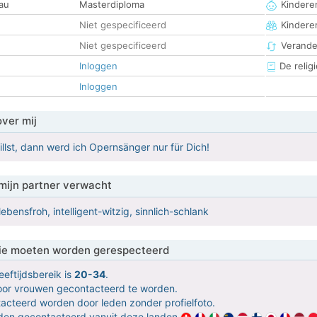
au
Masterdiploma
Kinderen
Niet gespecificeerd
Kindere
Niet gespecificeerd
Verander
Inloggen
De religi
Inloggen
over mij
lst, dann werd ich Opernsänger nur für Dich!
mijn partner verwacht
bensfroh, intelligent-witzig, sinnlich-schlank
 die moeten worden gerespecteerd
eeftijdsbereik is
20-34
.
door vrouwen gecontacteerd te worden.
ntacteerd worden door leden zonder profielfoto.
orden gecontacteerd vanuit deze landen