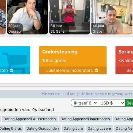
50 jaar
36 jaar
49 jaar
Gossau
St. Gallen
Grabs
Ondersteuning
Serie
100% gratis
kwalite
nsten
Luisterende moderators
Bev
We werken hard om je de beste service te geven, wees
de gebieden van: Zwitserland
Dating Appenzell Ausserrhoden
Dating Appenzell Innerrhoden
Dating App
Dating Glarus
Dating Graubünden
Dating Jura
Dating Luzern
Dating Ne