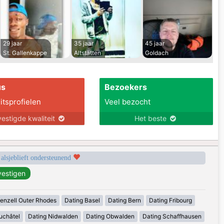
29 jaar
35 jaar
45 jaar
St. Gallenkappe
Altstätten
Goldach
us
Bezoekers
itsprofielen
Veel bezocht
estigde kwaliteit
Het beste
 alsjeblieft ondersteunend
enzell Outer Rhodes
Dating Basel
Dating Bern
Dating Fribourg
uchâtel
Dating Nidwalden
Dating Obwalden
Dating Schaffhausen