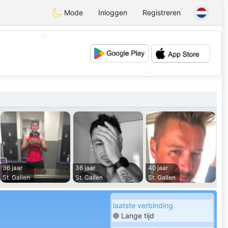
Mode
Inloggen
Registreren
💖
💕
36 jaar
36 jaar
40 jaar
St. Gallen
St. Gallen
St. Gallen
laatste verbinding
Lange tijd