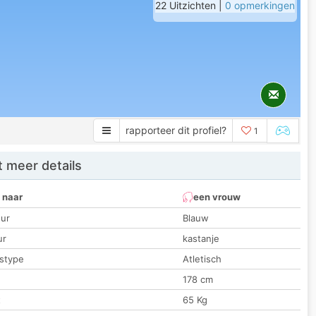
22 Uitzichten |
0 opmerkingen
rapporteer dit profiel?
1
 meer details
 naar
een vrouw
ur
Blauw
ur
kastanje
stype
Atletisch
178 cm
t
65 Kg