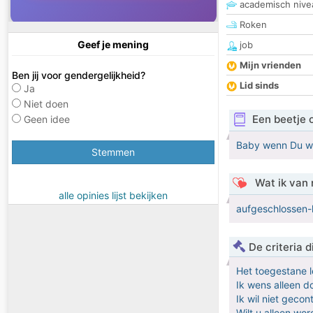
academisch nive
Roken
Geef je mening
job
Mijn vrienden
Ben jij voor gendergelijkheid?
Lid sinds
Ja
Niet doen
Een beetje 
Geen idee
Baby wenn Du wil
Stemmen
Wat ik van 
alle opinies lijst bekijken
aufgeschlossen-le
De criteria
Het toegestane l
Ik wens alleen 
Ik wil niet geco
Wilt u alleen w