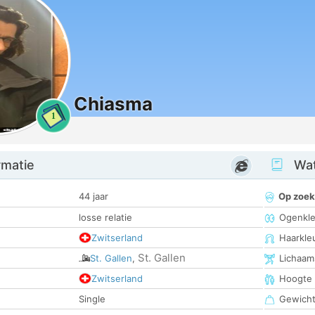
Chiasma
1
rmatie
Wat
44 jaar
Op zoek
losse relatie
Ogenkle
Zwitserland
Haarkle
St. Gallen
St. Gallen
,
Lichaam
Zwitserland
Hoogte
Single
Gewich