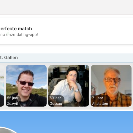
perfecte match
💖
nu onze dating-app!
💕
. Gallen
55 jaar
50 jaar
71 jaar
Zuzwil
Gossau
Altstätten