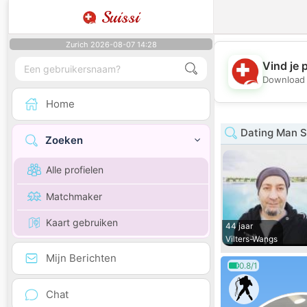
Suissi
Zurich 2026-08-07 14:28
Vind je 
Download 
Home
Dating Man St
Zoeken
Alle profielen
Matchmaker
Kaart gebruiken
44 jaar
Vilters-Wangs
Mijn Berichten
0.8/1
Chat