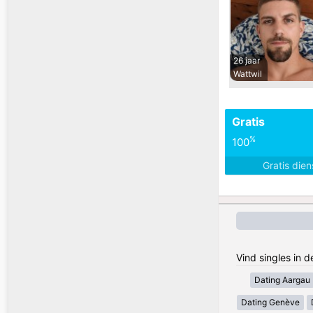
26 jaar
Wattwil
Gratis
%
100
Gratis die
Vind singles in 
Dating Aargau
Dating Genève