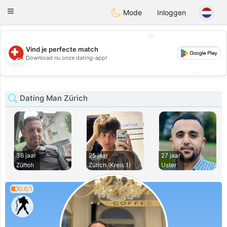
Suissi
Toggle
Mode
Inloggen
navigation
💖
Vind je perfecte match
💖
Download nu onze dating-app!
💕
💕
Dating Man Zürich
36 jaar
25 jaar
27 jaar
Zürich
Zürich (Kreis 1)
Uster
0.6/1