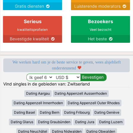
Gratis diensten
Luisterende moderators
Serieus
Bezoekers
kwaliteitsprofielen
Veel bezocht
Bevestigde kwaliteit
Het beste
We werken hard om je de beste service te geven, wees alsjeblieft
ondersteunend
Vind singles in de gebieden van: Zwitserland
Dating Aargau
Dating Appenzell Ausserrhoden
Dating Appenzell Innerrhoden
Dating Appenzell Outer Rhodes
Dating Basel
Dating Bern
Dating Fribourg
Dating Genève
Dating Glarus
Dating Graubünden
Dating Jura
Dating Luzern
Dating Neuchâtel
Dating Nidwalden
Dating Obwalden