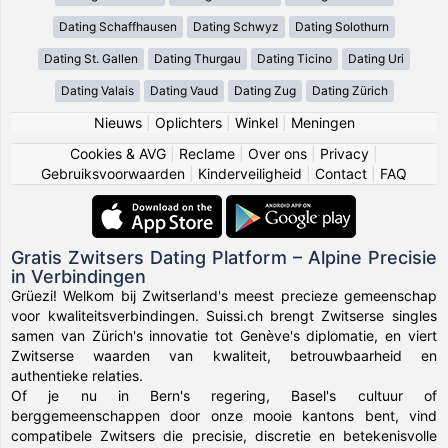
Dating Schaffhausen
Dating Schwyz
Dating Solothurn
Dating St. Gallen
Dating Thurgau
Dating Ticino
Dating Uri
Dating Valais
Dating Vaud
Dating Zug
Dating Zürich
Nieuws
|
Oplichters
|
Winkel
|
Meningen
Cookies & AVG
|
Reclame
|
Over ons
|
Privacy
|
Gebruiksvoorwaarden
|
Kinderveiligheid
|
Contact
|
FAQ
Gratis Zwitsers Dating Platform – Alpine Precisie
in Verbindingen
Grüezi! Welkom bij Zwitserland's meest precieze gemeenschap
voor kwaliteitsverbindingen. Suissi.ch brengt Zwitserse singles
samen van Zürich's innovatie tot Genève's diplomatie, en viert
Zwitserse waarden van kwaliteit, betrouwbaarheid en
authentieke relaties.
Of je nu in Bern's regering, Basel's cultuur of
berggemeenschappen door onze mooie kantons bent, vind
compatibele Zwitsers die precisie, discretie en betekenisvolle