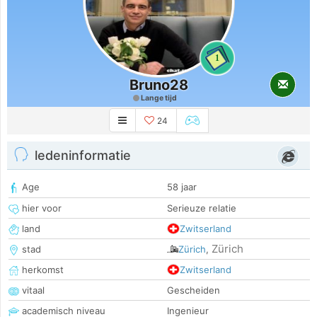
1
Bruno28
Lange tijd
24
ledeninformatie
Age
58 jaar
hier voor
Serieuze relatie
land
Zwitserland
Zürich
stad
Zürich
,
herkomst
Zwitserland
vitaal
Gescheiden
academisch niveau
Ingenieur