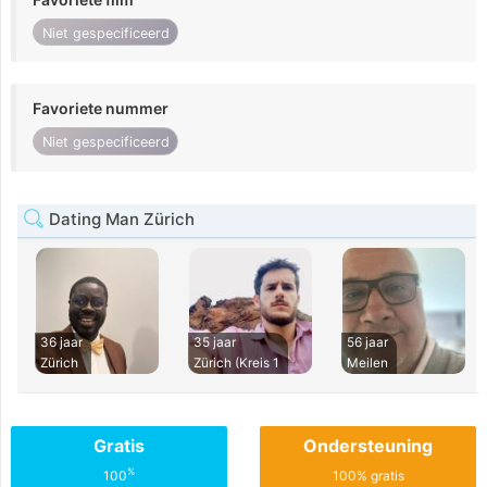
Niet gespecificeerd
Favoriete nummer
Niet gespecificeerd
Dating Man Zürich
36 jaar
35 jaar
56 jaar
Zürich
Zürich (Kreis 1
Meilen
Gratis
Ondersteuning
%
100
100% gratis