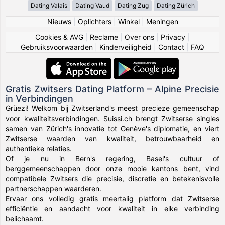
Dating Valais
Dating Vaud
Dating Zug
Dating Zürich
Nieuws
|
Oplichters
|
Winkel
|
Meningen
Cookies & AVG
|
Reclame
|
Over ons
|
Privacy
|
Gebruiksvoorwaarden
|
Kinderveiligheid
|
Contact
|
FAQ
Gratis Zwitsers Dating Platform – Alpine Precisie
in Verbindingen
Grüezi! Welkom bij Zwitserland's meest precieze gemeenschap
voor kwaliteitsverbindingen. Suissi.ch brengt Zwitserse singles
samen van Zürich's innovatie tot Genève's diplomatie, en viert
Zwitserse waarden van kwaliteit, betrouwbaarheid en
authentieke relaties.
Of je nu in Bern's regering, Basel's cultuur of
berggemeenschappen door onze mooie kantons bent, vind
compatibele Zwitsers die precisie, discretie en betekenisvolle
partnerschappen waarderen.
Ervaar ons volledig gratis meertalig platform dat Zwitserse
efficiëntie en aandacht voor kwaliteit in elke verbinding
belichaamt.