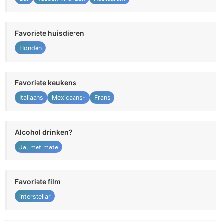
Favoriete huisdieren
Honden
Favoriete keukens
Italiaans
Mexicaans-
Frans
Alcohol drinken?
Ja, met mate
Favoriete film
interstellar