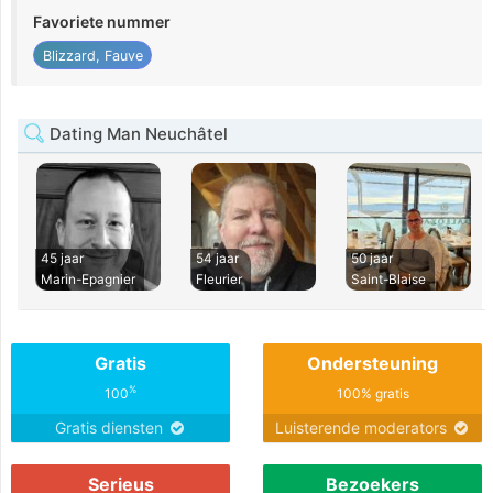
Favoriete nummer
Blizzard, Fauve
Dating Man Neuchâtel
45 jaar
54 jaar
50 jaar
Marin-Epagnier
Fleurier
Saint-Blaise
Gratis
Ondersteuning
%
100
100% gratis
Gratis diensten
Luisterende moderators
Serieus
Bezoekers