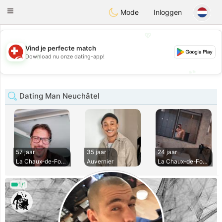
Suissi
Toggle
Mode
Inloggen
navigation
💖
Vind je perfecte match
💖
Download nu onze dating-app!
💕
💕
Dating Man Neuchâtel
57 jaar
35 jaar
24 jaar
La Chaux-de-Fonds
Auvernier
La Chaux-de-Fonds
1/1