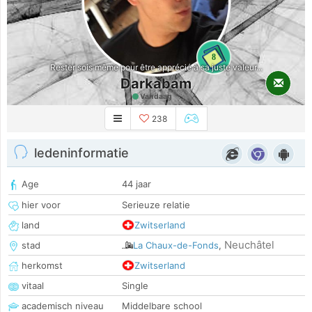
8
Rester sois même pour être apprécié à sa juste valeur...
Darkabam
Vandaag
238
ledeninformatie
Age
44 jaar
hier voor
Serieuze relatie
land
Zwitserland
Neuchâtel
stad
La Chaux-de-Fonds
,
herkomst
Zwitserland
vitaal
Single
academisch niveau
Middelbare school