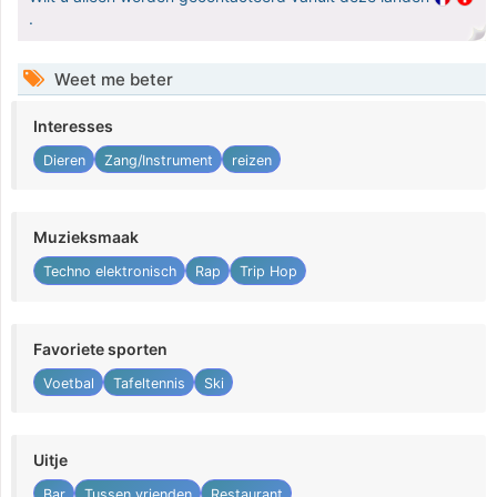
.
Weet me beter
Interesses
Dieren
Zang/Instrument
reizen
Muzieksmaak
Techno elektronisch
Rap
Trip Hop
Favoriete sporten
Voetbal
Tafeltennis
Ski
Uitje
Bar
Tussen vrienden
Restaurant