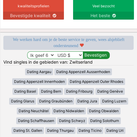
kwaliteitsprofielen
Veel bezocht
Bevestigde kwaliteit
Het beste
We werken hard om je de beste service te geven, wees alsjeblieft
ondersteunend
Vind singles in de gebieden van: Zwitserland
Dating Aargau
Dating Appenzell Ausserrhoden
Dating Appenzell Innerrhoden
Dating Appenzell Outer Rhodes
Dating Basel
Dating Bern
Dating Fribourg
Dating Genève
Dating Glarus
Dating Graubünden
Dating Jura
Dating Luzern
Dating Neuchâtel
Dating Nidwalden
Dating Obwalden
Dating Schaffhausen
Dating Schwyz
Dating Solothurn
Dating St. Gallen
Dating Thurgau
Dating Ticino
Dating Uri