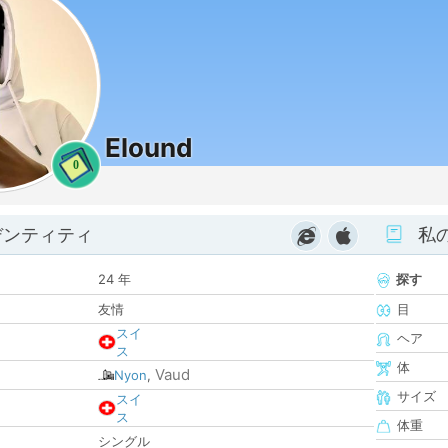
Elound
0
デンティティ
私
24 年
探す
友情
目
スイ
ヘア
ス
体
Vaud
Nyon
,
サイズ
スイ
ス
体重
シングル