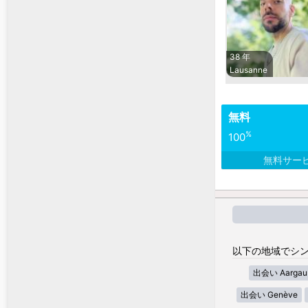
38 年
Lausanne
無料
%
100
無料サー
以下の地域でシン
出会い Aargau
出会い Genève