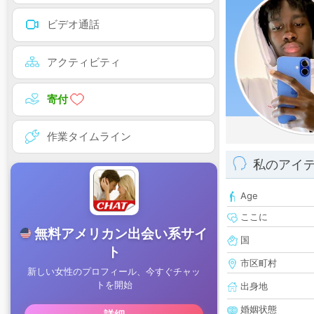
ビデオ通話
アクティビティ
寄付
作業タイムライン
私のアイ
Age
ここに
国
市区町村
出身地
婚姻状態