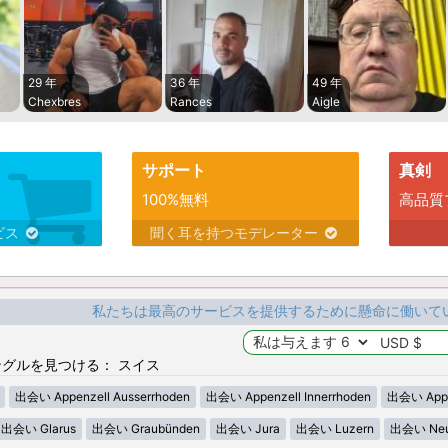
29 年
36 年
49 年
Chexbres
Rances
Aigle
サポート
真剣
100%無料
高品質
ビス
聞く耳を持つモデレーター
私たちは最高のサービスを提供するために懸命に働いて
グルを見つける： スイス
出会い Appenzell Ausserrhoden
出会い Appenzell Innerrhoden
出会い Appen
出会い Glarus
出会い Graubünden
出会い Jura
出会い Luzern
出会い Neu