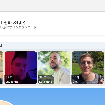
手を見つけよう
💖
い系アプリをダウンロード！
💕
d
39 年
38 年
45 年
Lausanne
Lausanne
Étoy