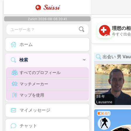
Suissi
Zurich 2026-08-06 20:41
理想の相
今すぐ出会
ホーム
出会い 男 Vau
検索
すべてのプロフィール
マッチメーカー
マップを使用
38 年
Lausanne
マイメッセージ
0.6/1
チャット