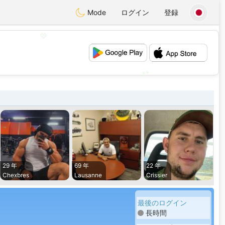
Mode
ログイン
登録
💖
💕
29 年
69 年
22 年
Chexbres
Lausanne
Crissier
最後のログイン
長時間