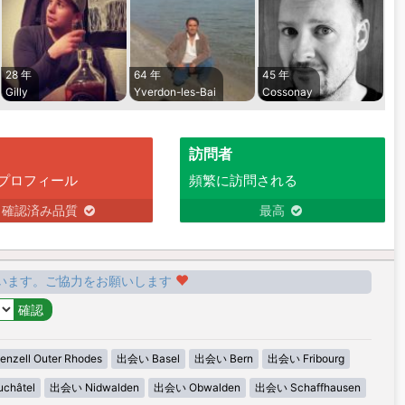
28 年
64 年
45 年
Gilly
Yverdon-les-Bai
Cossonay
訪問者
プロフィール
頻繁に訪問される
確認済み品質
最高
います。ご協力をお願いします
zell Outer Rhodes
出会い Basel
出会い Bern
出会い Fribourg
châtel
出会い Nidwalden
出会い Obwalden
出会い Schaffhausen